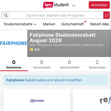
Anmelden
Studentenrabatte
Marken
Gutscheinheft
Rabatt-Map
Zum
Fairphone Studentenrabatt
Hauptinhalt
August 2026
springen
Alle
Fairphone
Studentenrabatte & Rabattcodes
4,0
0
0
0
2
Gutscheine
Gewinnspiele
Gutscheinhefte
Bewertungen
Fairphone
Rabattcodes sind aktuell vergriffen.