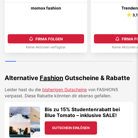
momox fashion
Trende
3,1
FIRMA FOLGEN
FIRMA F
Keine Aktionen verfügbar
Keine Aktionen 
Alternative
Fashion
Gutscheine & Rabatte
Leider hast du die
bisherigen Gutscheine
von
FASHION5
verpasst. Diese Rabatte könnten dir ebenso gefallen.
Bis zu 15% Studentenrabatt bei
Blue Tomato – inklusive SALE!
GUTSCHEIN EINLÖSEN