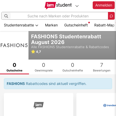
Anmelden
Studentenrabatte
Marken
Gutscheinheft
Rabatt-Map
Zum
FASHION5 Studentenrabatt
Hauptinhalt
August 2026
springen
Alle
FASHION5
Studentenrabatte & Rabattcodes
4,7
0
0
0
7
Gutscheine
Gewinnspiele
Gutscheinhefte
Bewertungen
FASHION5
Rabattcodes sind aktuell vergriffen.