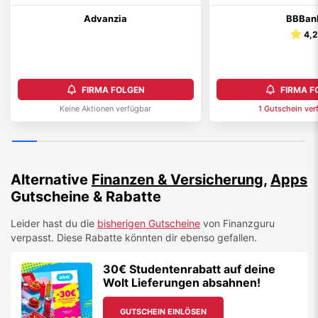
Advanzia
BBBan
4,
FIRMA FOLGEN
FIRMA F
Keine Aktionen verfügbar
1
Gutschein
ver
Alternative
Finanzen & Versicherung
,
Apps
Gutscheine & Rabatte
Leider hast du die
bisherigen Gutscheine
von
Finanzguru
verpasst. Diese Rabatte könnten dir ebenso gefallen.
30€ Studentenrabatt auf deine
Wolt Lieferungen absahnen!
GUTSCHEIN EINLÖSEN