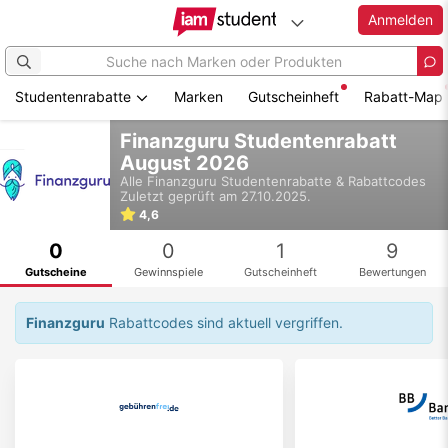
Anmelden
Studentenrabatte
Marken
Gutscheinheft
Rabatt-Map
Zum
Finanzguru Studentenrabatt
Hauptinhalt
August 2026
springen
Alle
Finanzguru
Studentenrabatte & Rabattcodes
Zuletzt geprüft am 27.10.2025.
4,6
0
0
1
9
Gutscheine
Gewinnspiele
Gutscheinheft
Bewertungen
Finanzguru
Rabattcodes sind aktuell vergriffen.