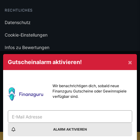
RECHTLICHES
Datenschutz
Cookie-Einstellungen
Infos zu Bewertungen
AGB
×
Gutscheinalarm aktivieren!
Impressum
SOCIAL
Wir benachrichtigen dich, sobald neue
Finanzguru
Gutscheine oder Gewinnspiele
Folge iamstudent und verpasse keine Deals mehr.
verfügbar sind.
ALARM AKTIVIEREN
Made with
in Vienna.
© 2026 High Five GmbH. Einfach mehr vom Studium.
×
t Gewinnspiel-Sommer: Jetzt mitmachen & gewinnen!
Das 