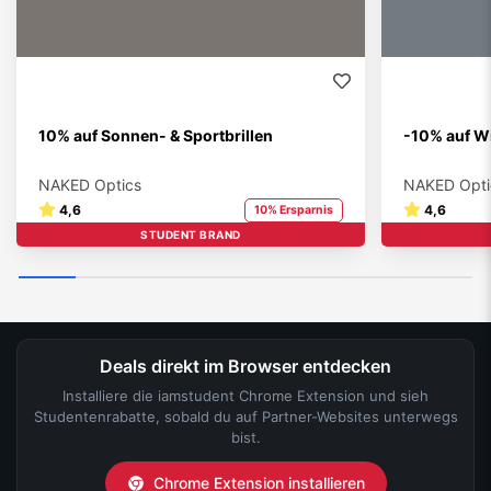
10% auf Sonnen- & Sportbrillen
-10% auf Wi
NAKED Optics
NAKED Opti
4,6
4,6
10% Ersparnis
STUDENT BRAND
Deals direkt im Browser entdecken
Installiere die iamstudent Chrome Extension und sieh
Studentenrabatte, sobald du auf Partner-Websites unterwegs
bist.
Chrome Extension installieren