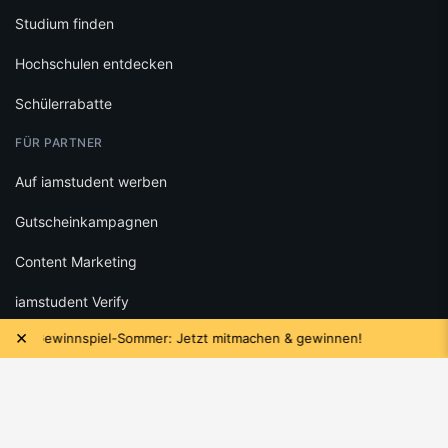
Studium finden
Hochschulen entdecken
Schülerrabatte
FÜR PARTNER
Auf iamstudent werben
Gutscheinkampagnen
Content Marketing
iamstudent Verify
×
t Gewinnspiel-Sommer: Jetzt mitmachen & gewinnen!
Das n
RECHTLICHES
Datenschutz