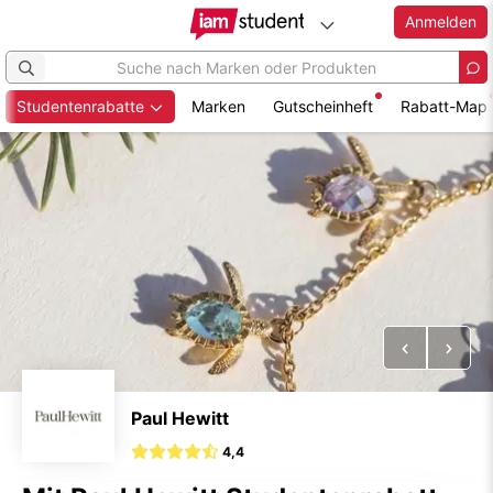
Anmelden
Studentenrabatte
Marken
Gutscheinheft
Rabatt-Map
Zum
Hauptinhalt
springen
Vorheriges
Näch
Paul Hewitt
4,4