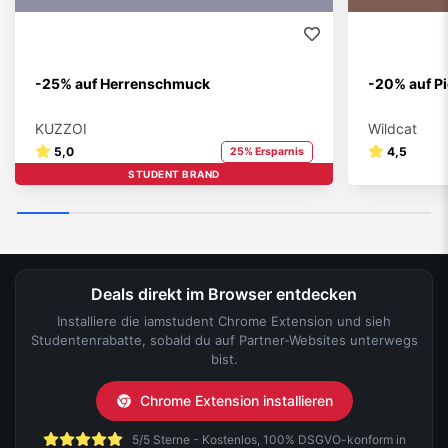
-25% auf Herrenschmuck
-20% auf P
KUZZOI
Wildcat
5,0
4,5
25% Ersparnis
STUDENT BRAND
Deals direkt im Browser entdecken
Installiere die iamstudent Chrome Extension und sieh
Studentenrabatte, sobald du auf Partner-Websites unterwegs
bist.
Chrome Extension installieren
5/5 Sterne - Kostenlos, 100% DSGVO-konform in