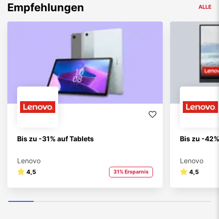
Empfehlungen
ALLE
Bis zu -31% auf Tablets
Bis zu -42%
Lenovo
Lenovo
4,5
4,5
31% Ersparnis