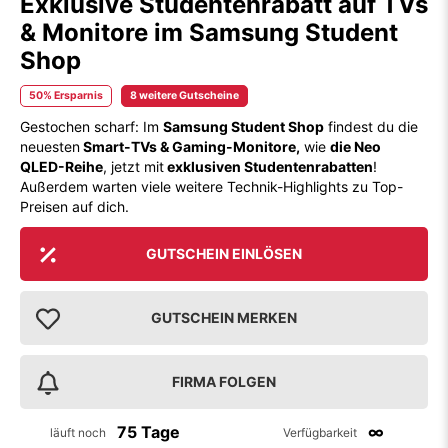
Exklusive Studentenrabatt auf TVs
& Monitore im Samsung Student
Shop
50% Ersparnis
8 weitere Gutscheine
Gestochen scharf: Im
Samsung Student Shop
findest du die
neuesten
Smart-TVs & Gaming-Monitore,
wie
die Neo
QLED-Reihe
, jetzt mit
exklusiven Studentenrabatten
!
Außerdem warten viele weitere Technik-Highlights zu Top-
Preisen auf dich.
GUTSCHEIN EINLÖSEN
GUTSCHEIN MERKEN
FIRMA FOLGEN
75 Tage
∞
läuft noch
Verfügbarkeit