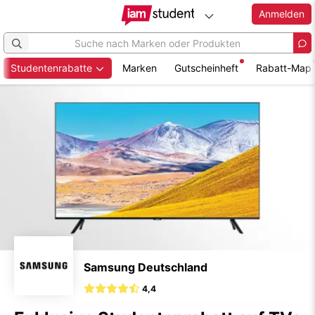
Anmelden
Studentenrabatte
Marken
Gutscheinheft
Rabatt-Map
Zum
Hauptinhalt
springen
Samsung Deutschland
4,4