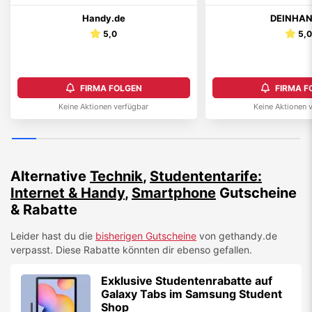
Handy.de
DEINHAN
5,0
5,
FIRMA FOLGEN
FIRMA F
Keine Aktionen verfügbar
Keine Aktionen 
Alternative
Technik
,
Studententarife:
Internet & Handy
,
Smartphone
Gutscheine
& Rabatte
Leider hast du die
bisherigen Gutscheine
von
gethandy.de
verpasst. Diese Rabatte könnten dir ebenso gefallen.
Exklusive Studentenrabatte auf
Galaxy Tabs im Samsung Student
Shop