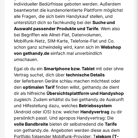
individueller Bedürfnisse geboten werden. Außerdem
beantwortet die kundenorientierte Plattform möglichst
alle Fragen, die sich beim Handykauf stellen, und
unterstützt dich so fachkundig bei der
Suche und
Auswahl passender Produkte und Tarife
. Wem also
bei Begriffen wie Allnet-Flat, Datenvolumen,
Mobilfunk-Netz, SIM-Karte, Telefonie-Flat und Co.
schon ganz schwindelig wird, kann sich im
Webshop
von gethandy.de
einfach mal unverbindlich
umschauen.
Egal ob du ein
Smartphone bzw. Tablet
mit oder ohne
Vertrag suchst, dich über
technische Details
der lieferbaren Geräte schlau machen möchtest oder
den
optimalen Tarif
finden willst, gethandy.de dient
dir als hilfreiche
Übersichtsplattform und Handyshop
zugleich. Zudem erhältst du bei gethandy.de Auskunft
und Hilfestellung dazu, welches
Betriebssystem
(Android oder iOS) bzw. welcher
Handyvertrag
zu dir
persönlich passt. Und apropos Handyvertrag: Die
volle Bandbreite
bieten dir selbstredend die
Tarife
von gethandy.de. Angeboten werden diese aus dem
Portfolio folgender Mobilfunk-Provider: T
elekom (T-