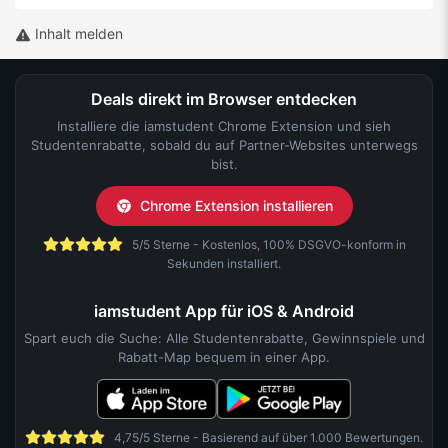
Inhalt melden
Deals direkt im Browser entdecken
Installiere die iamstudent Chrome Extension und sieh
Studentenrabatte, sobald du auf Partner-Websites unterwegs
bist.
Chrome Extension installieren
5/5 Sterne - Kostenlos, 100% DSGVO-konform in
Sekunden installiert.
iamstudent App für iOS & Android
Spart euch die Suche: Alle Studentenrabatte, Gewinnspiele und
Rabatt-Map bequem in einer App.
4,75/5 Sterne - Basierend auf über 1.000 Bewertungen.