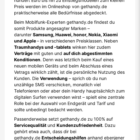
hundert Euro bis hin zu Einstiegsmodellen zum kleinen
Preis werden im Onlineshop von gethandy.de
praktischerweise alle Bedürfnisse abgedeckt.
Beim Mobilfunk-Experten gethandy.de findest du
somit Produkte angesagter Marken –
darunter
Samsung, Huawei, honor, Nokia, Xiaomi
und Apple
– in verschiedenen Preisklassen. Neben
Traumhandys und -tablets
winken hier zudem
Verträge
mit guten und
auf dich abgestimmten
Konditionen
. Denn was letztlich beim Kauf eines
neuen mobilen Geräts und beim Abschluss eines
Vetrags wirklich zählt, ist die persönliche Nutzung des
Kunden. Die
Verwendung
– sprich ob du nun
unzählige SMS verschicken, monatlich viel
Telefonieren oder aber dein Handy hauptsächlich zum
digitalen Surfen verwenden wirst – spielt eine zentrale
Rolle bei der Auswahl von Endgerät und Tarif und
sollte unbedingt bedacht werden.
Passenderweise setzt gethandy.de zu 100% auf
Servicequalität
und
Kundenzufriedenheit
. Dazu
gehört etwa auch, dass dir bei
gethandy.de
Entscheidungshilfen
anhand ebenjener