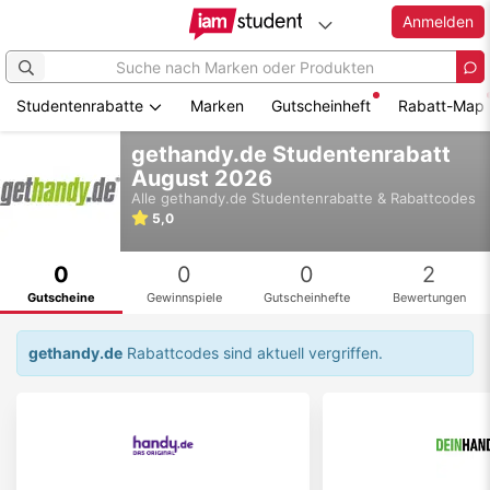
Anmelden
Studentenrabatte
Marken
Gutscheinheft
Rabatt-Map
Zum
gethandy.de Studentenrabatt
Hauptinhalt
August 2026
springen
Alle
gethandy.de
Studentenrabatte & Rabattcodes
5,0
0
0
0
2
Gutscheine
Gewinnspiele
Gutscheinhefte
Bewertungen
gethandy.de
Rabattcodes sind aktuell vergriffen.