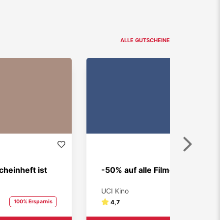
ALLE GUTSCHEINE
Weiter
heinheft ist
-50% auf alle Filme
UCI Kino
100% Ersparnis
4,7
50% Ersparnis