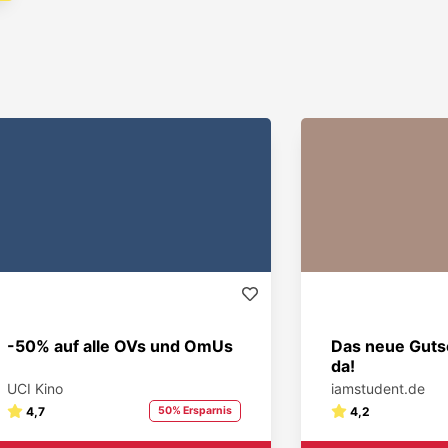
-50% auf alle OVs und OmUs
Das neue Gutsc
da!
UCI Kino
iamstudent.de
4,7
50% Ersparnis
4,2