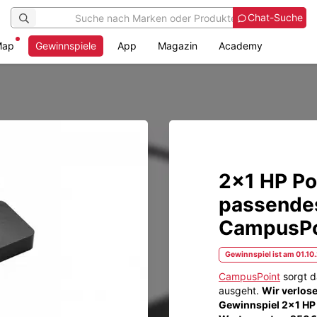
Chat-Suche
Map
Gewinnspiele
App
Magazin
Academy
2x1 HP Po
passendes
CampusPo
Gewinnspiel ist am 01.10
CampusPoint
sorgt d
ausgeht.
Wir verlos
Gewinnspiel 2x1 HP