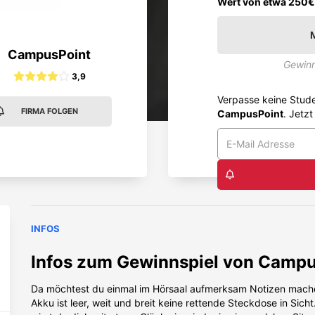
Wert von etwa 250€
CampusPoint
Gewinn
3,9
Verpasse keine Stud
FIRMA FOLGEN
CampusPoint
. Jetzt
INFOS
Infos zum Gewinnspiel von
Campu
Da möchtest du einmal im Hörsaal aufmerksam Notizen mach
Akku ist leer, weit und breit keine rettende Steckdose in Sich