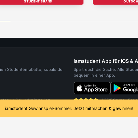
STUDENT BRAND
GUTSCH
iamstudent App für iOS & 
sieh Studentenrabatte, sobald du
Spart euch die Suche: Alle Stud
bequem in einer App.
orm in Sekunden installiert.
4,75/5 Sterne - Basie
iamstudent Gewinnspiel-Sommer: Jetzt mitmachen & gewinnen!
UDENTEN
WEITERE SERVICES