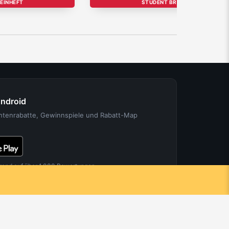
EINHEFT
STUDENT BRAND
Android
entenrabatte, Gewinnspiele und Rabatt-Map
rend auf über 1.000 Bewertungen.
FÜR PARTNER