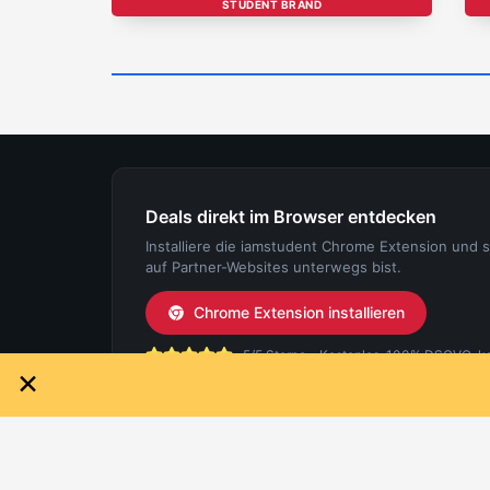
STUDENT BRAND
Deals direkt im Browser entdecken
Installiere die iamstudent Chrome Extension und 
auf Partner-Websites unterwegs bist.
Chrome Extension installieren
5/5 Sterne - Kostenlos, 100% DSGVO-konf
×
IAMSTUDENT
FÜR ST