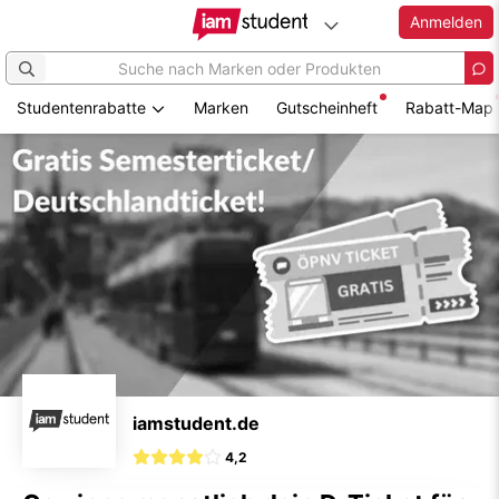
Anmelden
Studentenrabatte
Marken
Gutscheinheft
Rabatt-Map
Zum
Hauptinhalt
springen
iamstudent.de
4,2