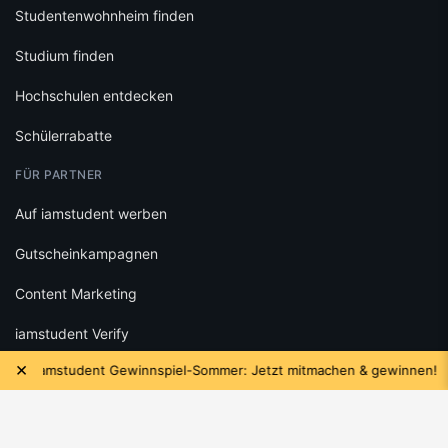
Studentenwohnheim finden
Studium finden
Hochschulen entdecken
Schülerrabatte
FÜR PARTNER
Auf iamstudent werben
Gutscheinkampagnen
Content Marketing
iamstudent Verify
×
iamstudent Gewinnspiel-Sommer: Jetzt mitmachen & gewinnen!
RECHTLICHES