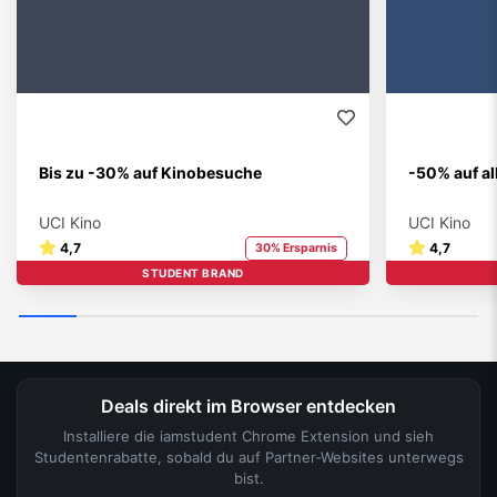
Bis zu -30% auf Kinobesuche
-50% auf a
UCI Kino
UCI Kino
4,7
4,7
30% Ersparnis
STUDENT BRAND
Deals direkt im Browser entdecken
Installiere die iamstudent Chrome Extension und sieh
Studentenrabatte, sobald du auf Partner-Websites unterwegs
bist.