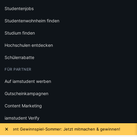
Studentenjobs
Studentenwohnheim finden
Studium finden
Hochschulen entdecken
Schülerrabatte
FÜR PARTNER
Auf iamstudent werben
Gutscheinkampagnen
Content Marketing
iamstudent Verify
×
dent Gewinnspiel-Sommer: Jetzt mitmachen & gewinnen!
D