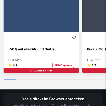
-50% auf alle OVs und OmUs
Bis zu -30
UCI Kino
UCI Kino
4,7
4,7
50% Ersparnis
STUDENT BRAND
Deals direkt im Browser entdecken
Installiere die iamstudent Chrome Extension und sieh