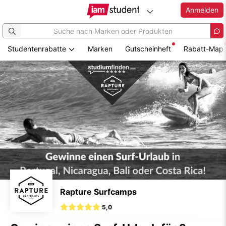
Anmelden
Studentenrabatte
Marken
Gutscheinheft
Rabatt-Map
Zum
Hauptinhalt
springen
Rapture Surfcamps
5,0