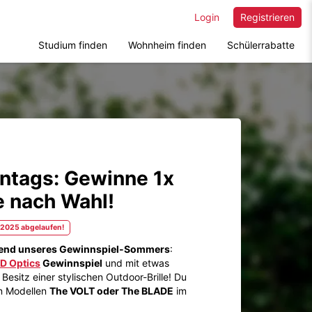
Login
Registrieren
Studium finden
Wohnheim finden
Schülerrabatte
ntags: Gewinne 1x
e nach Wahl!
.2025 abgelaufen!
end unseres Gewinnspiel-Sommers
:
D Optics
Gewinnspiel
und mit etwas
 Besitz einer stylischen Outdoor-Brille! Du
en Modellen
The VOLT oder The BLADE
im