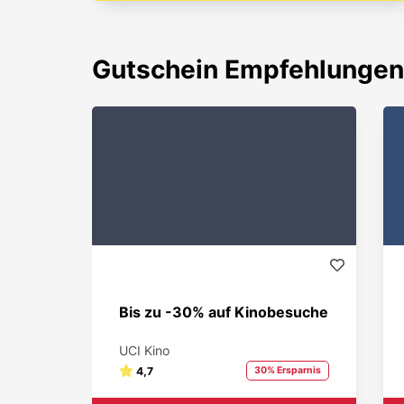
Gutschein
Empfehlungen
Bis zu -30% auf Kinobesuche
UCI Kino
4,7
30% Ersparnis