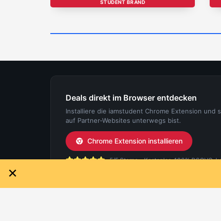
STUDENT BRAND
Deals direkt im Browser entdecken
Installiere die iamstudent Chrome Extension und 
auf Partner-Websites unterwegs bist.
Chrome Extension installieren
5/5 Sterne - Kostenlos, 100% DSGVO-konf
×
IAMSTUDENT
FÜR ST