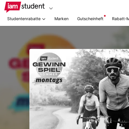
Studentenrabatte
Marken
Gutscheinheft
Rabatt-
Zum
Hauptinhalt
springen