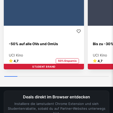
-50% auf alle OVs und OmUs
Bis zu -30
UCI Kino
UCI Kino
4,7
4,7
50% Ersparnis
STUDENT BRAND
Deals direkt im Browser entdecken
Installiere die iamstudent Chrome Extension und sieh
Studentenrabatte, sobald du auf Partner-Websites unterwegs