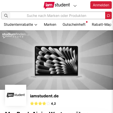
Anmelden
Studentenrabatte
Marken
Gutscheinheft
Rabatt-Map
Zum
Hauptinhalt
springen
iamstudent.de
4,2