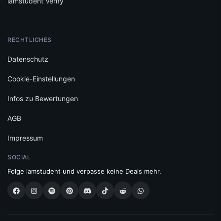
iamstudent Verify
RECHTLICHES
Datenschutz
Cookie-Einstellungen
Infos zu Bewertungen
AGB
Impressum
SOCIAL
Folge iamstudent und verpasse keine Deals mehr.