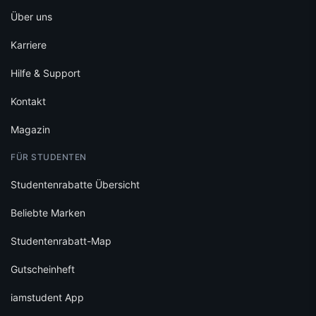
Über uns
Karriere
Hilfe & Support
Kontakt
Magazin
FÜR STUDENTEN
Studentenrabatte Übersicht
Beliebte Marken
Studentenrabatt-Map
Gutscheinheft
iamstudent App