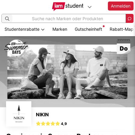
Anmelden
Studentenrabatte
Marken
Gutscheinheft
Rabatt-Map
Zum
Hauptinhalt
springen
NIKIN
4,9