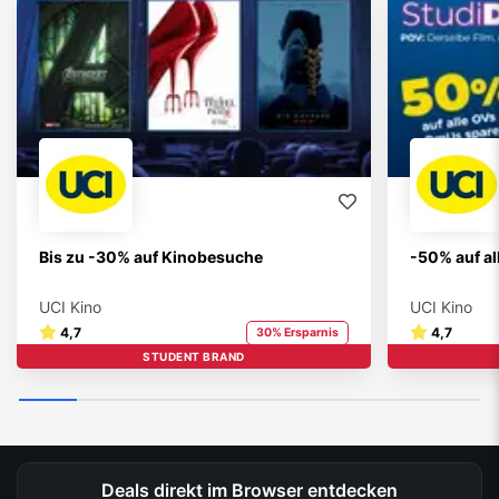
Bis zu -30% auf Kinobesuche
-50% auf a
UCI Kino
UCI Kino
4,7
4,7
30% Ersparnis
STUDENT BRAND
Deals direkt im Browser entdecken