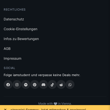
RECHTLICHES
Datenschutz
Cookie-Einstellungen
Infos zu Bewertungen
AGB
Impressum
SOCIAL
Folge iamstudent und verpasse keine Deals mehr.
Made with
in Vienna.
© 2026 High Five GmbH. Einfach mehr vom Studium.
×
ewinnspiel-Sommer: Jetzt mitmachen & gewinnen!
Das neu