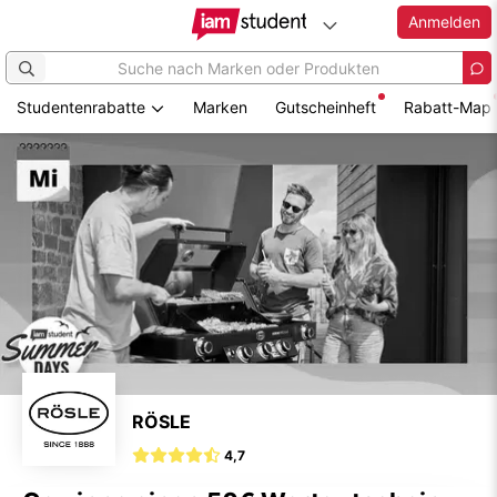
Anmelden
Studentenrabatte
Marken
Gutscheinheft
Rabatt-Map
Zum
Hauptinhalt
springen
RÖSLE
4,7