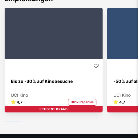
Bis zu -30% auf Kinobesuche
-50% auf a
UCI Kino
UCI Kino
4,7
4,7
30% Ersparnis
STUDENT BRAND