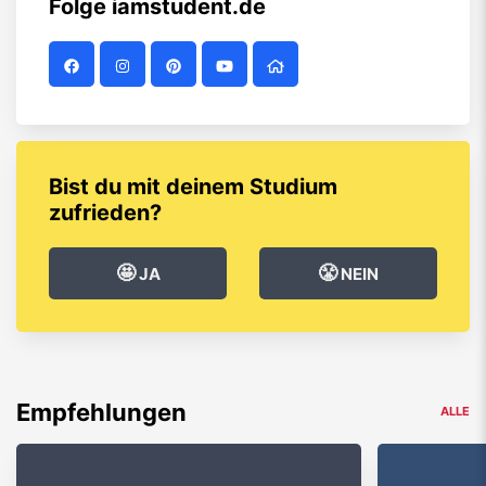
Folge
iamstudent.de
Bist du mit deinem Studium
zufrieden?
🤩
😤
JA
NEIN
Empfehlungen
ALLE