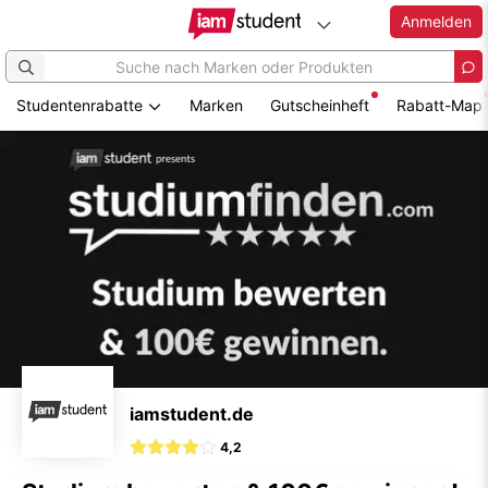
Anmelden
Studentenrabatte
Marken
Gutscheinheft
Rabatt-Map
Zum
Hauptinhalt
springen
iamstudent.de
4,2