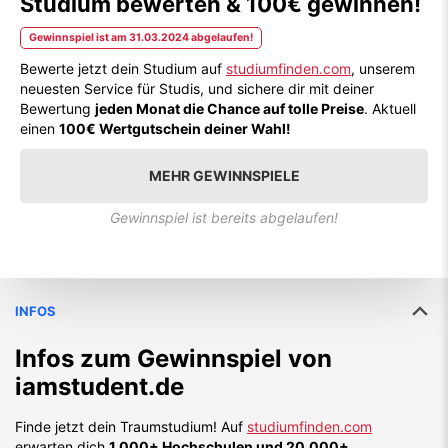
Studium bewerten & 100€ gewinnen!
Gewinnspiel ist am 31.03.2024 abgelaufen!
Bewerte jetzt dein Studium auf
studiumfinden.com
, unserem
neuesten Service für Studis, und sichere dir mit deiner
Bewertung
jeden Monat die Chance auf tolle Preise
. Aktuell
einen
100€ Wertgutschein deiner Wahl!
MEHR GEWINNSPIELE
Gewinnspiel ist bereits abgelaufen!
INFOS
Infos zum Gewinnspiel von
iamstudent.de
Finde jetzt dein Traumstudium! Auf
studiumfinden.com
erwarten dich
1.000+ Hochschulen und 20.000+