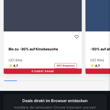
Bis zu -30% auf Kinobesuche
-50% auf a
UCI Kino
UCI Kino
4,7
4,7
30% Ersparnis
STUDENT BRAND
Deals direkt im Browser entdecken
Installiere die iamstudent Chrome Extension und sieh