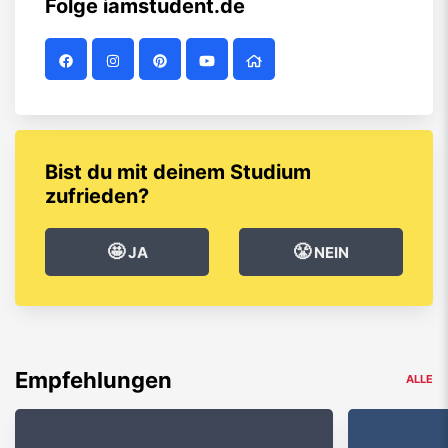
Folge
iamstudent.de
Bist du mit deinem Studium
zufrieden?
🤩
😤
JA
NEIN
Empfehlungen
ALLE