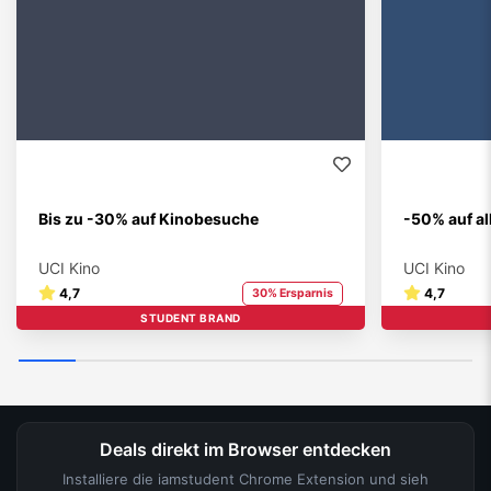
Bis zu -30% auf Kinobesuche
-50% auf a
UCI Kino
UCI Kino
4,7
4,7
30% Ersparnis
STUDENT BRAND
Deals direkt im Browser entdecken
Installiere die iamstudent Chrome Extension und sieh