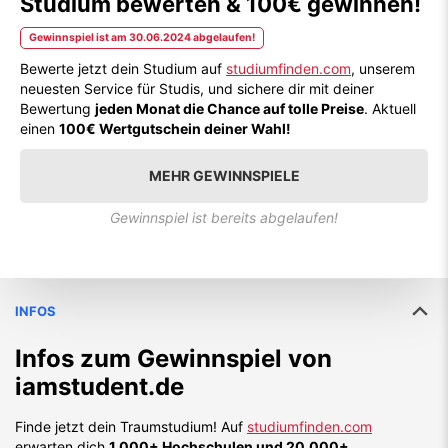
Studium bewerten & 100€ gewinnen!
Gewinnspiel ist am 30.06.2024 abgelaufen!
Bewerte jetzt dein Studium auf
studiumfinden.com
, unserem
neuesten Service für Studis, und sichere dir mit deiner
Bewertung
jeden Monat die Chance auf tolle Preise
. Aktuell
einen
100€ Wertgutschein deiner Wahl!
MEHR GEWINNSPIELE
Gewinnspiel ist bereits abgelaufen!
INFOS
Infos zum Gewinnspiel von
iamstudent.de
Finde jetzt dein Traumstudium! Auf
studiumfinden.com
erwarten dich
1.000+ Hochschulen und 20.000+