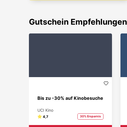
Gutschein
Empfehlungen
Bis zu -30% auf Kinobesuche
UCI Kino
4,7
30% Ersparnis