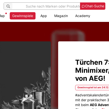
Chat-Suche
Map
Gewinnspiele
App
Magazin
Academy
Türchen 7
Minimixer
von AEG!
Gewinnspiel ist am 24.1
#adventskalendertü
mit der praktischen 
mit beim
AEG Advent