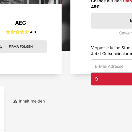
Chance auf den
Stan
45€
!
AEG
4,3
Gewinn
FIRMA FOLGEN
Verpasse keine Stud
Jetzt Gutscheinalarm 
Inhalt melden