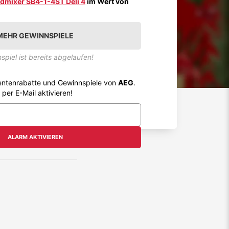
dmixer SB4-1-4ST Deli 4
im Wert von
MEHR GEWINNSPIELE
spiel ist bereits abgelaufen!
entenrabatte und Gewinnspiele von
AEG
.
per E-Mail aktivieren!
ALARM AKTIVIEREN