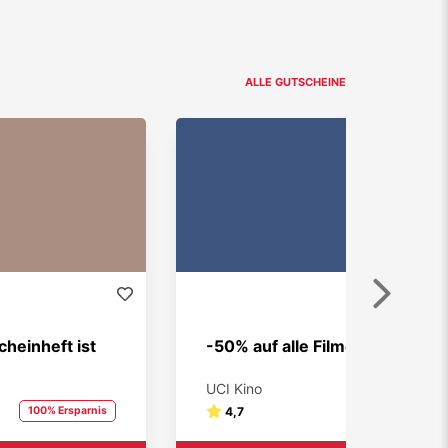
ALLE GUTSCHEINE
Weiter
heinheft ist
-50% auf alle Filme
UCI Kino
100% Ersparnis
4,7
50% Ersparnis