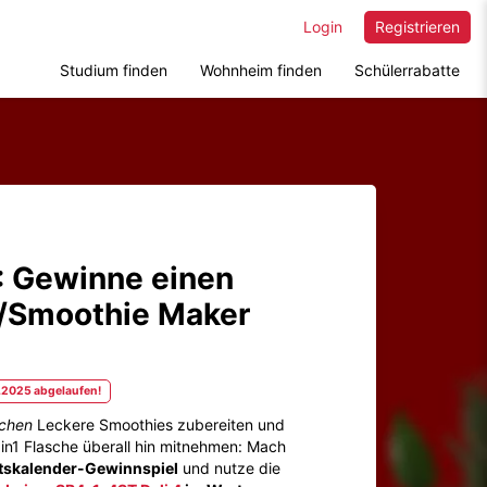
Login
Registrieren
Studium finden
Wohnheim finden
Schülerrabatte
: Gewinne einen
/Smoothie Maker
2.2025 abgelaufen!
rchen
Leckere Smoothies zubereiten und
3in1 Flasche überall hin mitnehmen: Mach
skalender-Gewinnspiel
und nutze die