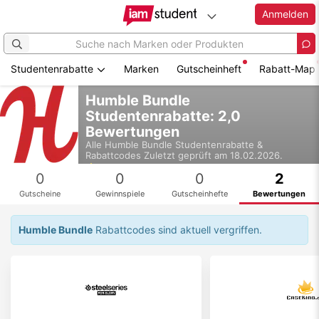
Anmelden
Studentenrabatte
Marken
Gutscheinheft
Rabatt-Map
Zum
Humble Bundle
Hauptinhalt
Studentenrabatte: 2,0
springen
Bewertungen
Alle
Humble Bundle
Studentenrabatte &
Rabattcodes
Zuletzt geprüft am 18.02.2026.
4,5
0
0
0
2
Gutscheine
Gewinnspiele
Gutscheinhefte
Bewertungen
Humble Bundle
Rabattcodes sind aktuell vergriffen.