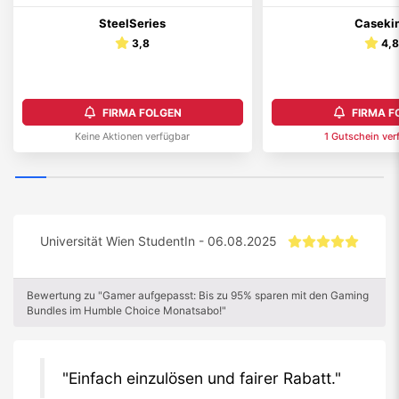
SteelSeries
Caseki
3,8
4,
FIRMA FOLGEN
FIRMA F
Keine Aktionen verfügbar
1
Gutschein
ver
Universität Wien StudentIn - 06.08.2025
Bewertung zu "Gamer aufgepasst: Bis zu 95% sparen mit den Gaming
Bundles im Humble Choice Monatsabo!"
Einfach einzulösen und fairer Rabatt.