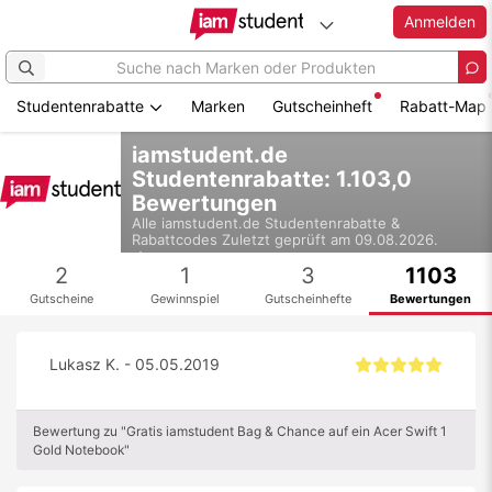
Anmelden
Studentenrabatte
Marken
Gutscheinheft
Rabatt-Map
Zum
iamstudent.de
Hauptinhalt
Studentenrabatte: 1.103,0
springen
Bewertungen
Alle
iamstudent.de
Studentenrabatte &
Rabattcodes
Zuletzt geprüft am 09.08.2026.
4,2
2
1
3
1103
Gutscheine
Gewinnspiel
Gutscheinhefte
Bewertungen
Lukasz K. - 05.05.2019
Bewertung zu "Gratis iamstudent Bag & Chance auf ein Acer Swift 1
Gold Notebook"