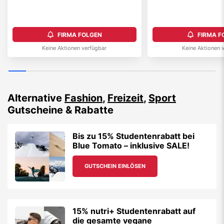
FIRMA FOLGEN
FIRMA F
Keine Aktionen verfügbar
Keine Aktionen 
Alternative
Fashion
,
Freizeit
,
Sport
Gutscheine & Rabatte
Bis zu 15% Studentenrabatt bei
Blue Tomato – inklusive SALE!
GUTSCHEIN EINLÖSEN
15% nutri+ Studentenrabatt auf
die gesamte vegane