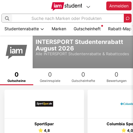
Anmelden
Studentenrabatte
Marken
Gutscheinheft
Rabatt-Map
Zum
INTERSPORT Studentenrabatt
Hauptinhalt
August 2026
springen
Alle
INTERSPORT
Studentenrabatte & Rabattcodes
0
0
0
0
Gutscheine
Gewinnspiele
Gutscheinhefte
Bewertungen
SportSpar
Columbia Spo
4,8
4,