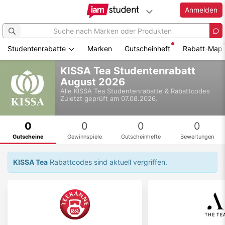
Anmelden
Studentenrabatte
Marken
Gutscheinheft
Rabatt-Map
Zum
KISSA Tea Studentenrabatt
Hauptinhalt
August 2026
springen
Alle
KISSA Tea
Studentenrabatte & Rabattcodes
Zuletzt geprüft am 07.08.2026.
0
0
0
0
Gutscheine
Gewinnspiele
Gutscheinhefte
Bewertungen
KISSA Tea
Rabattcodes sind aktuell vergriffen.