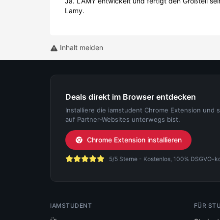
Ja. LAMY entwickelt und fertigt den Großteil se
Lamy.
Inhalt melden
Deals direkt im Browser entdecken
Installiere die iamstudent Chrome Extension und 
auf Partner-Websites unterwegs bist.
Chrome Extension installieren
5/5 Sterne - Kostenlos, 100% DSGVO-konf
IAMSTUDENT
FÜR ST