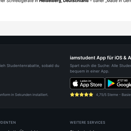
iner Schreibgeräte in
Heidelberg, Deutschland
– daher „Made in Ger
iamstudent App für iOS & 
sieh Studentenrabatte, sobald du
Spart euch die Suche: Alle Stud
bequem in einer App.
orm in Sekunden installiert.
4,75/5 Sterne - Basie
UDENTEN
WEITERE SERVICES