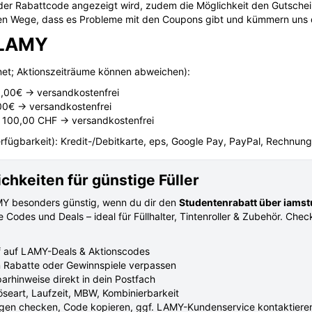
o der Rabattcode angezeigt wird, zudem die Möglichkeit den Gutsche
sten Wege, dass es Probleme mit den Coupons gibt und kümmern uns
i LAMY
et; Aktionszeiträume können abweichen):
0,00€ → versandkostenfrei
00€ → versandkostenfrei
 100,00 CHF → versandkostenfrei
fügbarkeit): Kredit-/Debitkarte, eps, Google Pay, PayPal, Rechnun
hkeiten für günstige Füller
AMY besonders günstig, wenn du dir den
Studentenrabatt über iams
ve Codes und Deals – ideal für Füllhalter, Tintenroller & Zubehör. Che
f auf LAMY-Deals & Aktionscodes
 Rabatte oder Gewinnspiele verpassen
arhinweise direkt in dein Postfach
öseart, Laufzeit, MBW, Kombinierbarkeit
en checken, Code kopieren, ggf. LAMY-Kundenservice kontaktiere