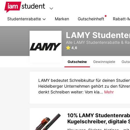
Studentenrabatte
Marken
Gutscheinheft
Rabatt-
Zum
LAMY Studenten
Hauptinhalt
springen
Alle
LAMY
Studentenrabatte & R
4,6
Gutscheine
Gewinnspiele
Guts
LAMY bedeutet Schreibkultur für deinen Studiena
Heidelberger Unternehmen gehört zu den führend
denkt Schreiben weiter: Vom kla...
Mehr
10% LAMY Studentenrabatt
Kugelschreiber, digitale