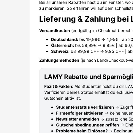
Bei all unseren Rabatten hast du im Fenster, w
zu markieren. So erfahren wir auf dem schnell
Lieferung & Zahlung be
Versandkosten
(endgültig im Checkout berechn
Deutschland:
bis 19,99€ → 4,95€ | ab 2
Österreich:
bis 59,99€ → 9,95€ | ab 60,
Schweiz:
bis 99,99 CHF → 9,95 CHF | ab
Zahlungsmethoden
(je nach Land/Checkout-Ver
LAMY Rabatte und Sparmöglic
Fazit & Fakten:
Als Student:in holst du dir L
Verifizieren deines Status erhältst du exklusi
Gutschein aktiv ist.
Studentenstatus verifizieren
→ Zugrif
Firmenfolger aktivieren
→ keine neuen
Newsletter anmelden
→ zusätzliche Sp
Gutscheinbedingungen prüfen
→ Einl
Probleme beim Einlösen?
→ Bedingung