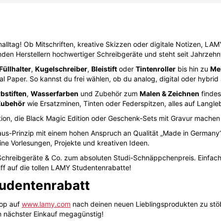
alltag! Ob Mitschriften, kreative Skizzen oder digitale Notizen, LAM
en Herstellern hochwertiger Schreibgeräte und steht seit Jahrzehnte
Füllhalter
,
Kugelschreiber
,
Bleistift
oder
Tintenroller
bis hin zu
Me
al Paper. So kannst du frei wählen, ob du analog, digital oder hybrid
bstiften
,
Wasserfarben
und Zubehör zum
Malen & Zeichnen
findes
Zubehör
wie Ersatzminen, Tinten oder Federspitzen, alles auf Langleb
ktion, die Black Magic Edition oder Geschenk-Sets mit Gravur mache
us-Prinzip mit einem hohen Anspruch an Qualität „Made in Germany“
ine Vorlesungen, Projekte und kreativen Ideen.
chreibgeräte & Co. zum absoluten Studi-Schnäppchenpreis. Einfach
ff auf die tollen LAMY Studentenrabatte!
udentenrabatt
hop auf
www.lamy.com
nach deinen neuen Lieblingsprodukten zu stöb
n nächster Einkauf megagünstig!