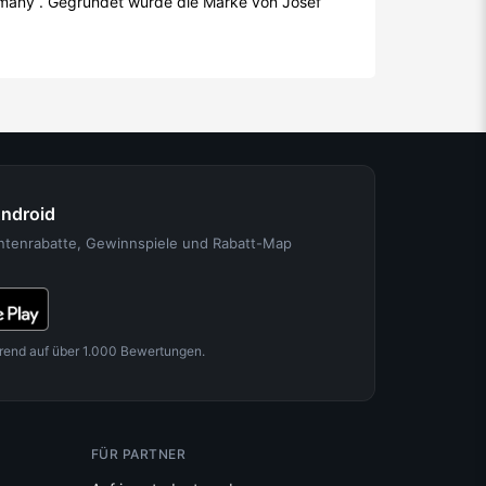
many“. Gegründet wurde die Marke von Josef
Android
entenrabatte, Gewinnspiele und Rabatt-Map
rend auf über 1.000 Bewertungen.
FÜR PARTNER