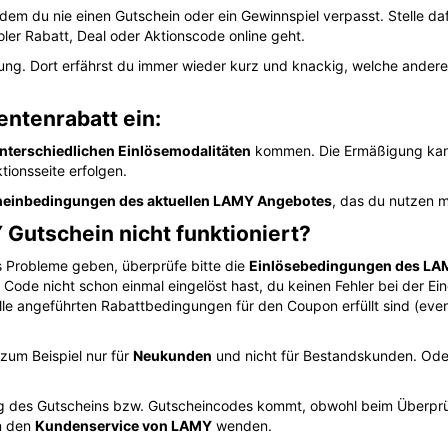
dem du nie einen Gutschein oder ein Gewinnspiel verpasst. Stelle d
ler Rabatt, Deal oder Aktionscode online geht.
ung. Dort erfährst du immer wieder kurz und knackig, welche ande
ntenrabatt ein:
nterschiedlichen Einlösemodalitäten
kommen. Die Ermäßigung kann
tionsseite erfolgen.
einbedingungen des aktuellen LAMY Angebotes
, das du nutzen 
 Gutschein nicht funktioniert?
ts Probleme geben, überprüfe bitte die
Einlösebedingungen des LA
n Code nicht schon einmal eingelöst hast, du keinen Fehler bei der E
e angeführten Rabattbedingungen für den Coupon erfüllt sind (eventu
zum Beispiel nur für
Neukunden
und nicht für Bestandskunden. Oder
ung des Gutscheins bzw. Gutscheincodes kommt, obwohl beim Überprüf
n den
Kundenservice von LAMY
wenden.