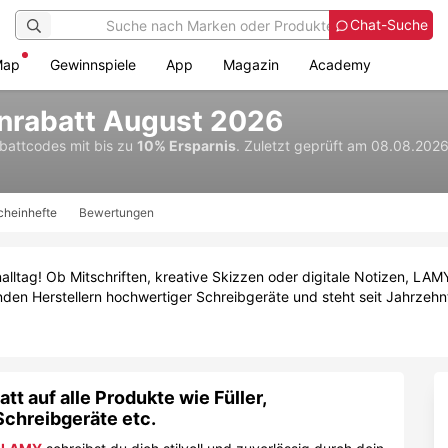
Chat-Suche
Map
Gewinnspiele
App
Magazin
Academy
rabatt August 2026
abattcodes
mit bis zu
10% Ersparnis
.
Zuletzt geprüft am 08.08.2026
cheinhefte
Bewertungen
lltag! Ob Mitschriften, kreative Skizzen oder digitale Notizen, LAMY
en Herstellern hochwertiger Schreibgeräte und steht seit Jahrzehnt
 auf alle Produkte wie Füller,
 Schreibgeräte etc.