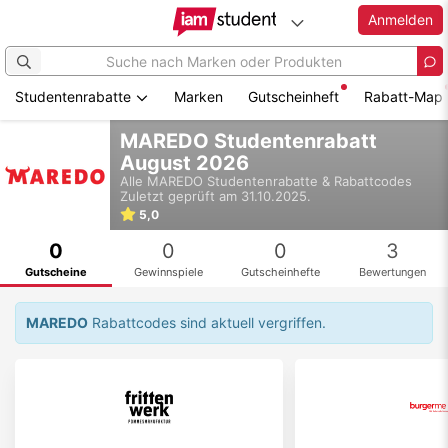
Anmelden
Studentenrabatte
Marken
Gutscheinheft
Rabatt-Map
Zum
MAREDO Studentenrabatt
Hauptinhalt
August 2026
springen
Alle
MAREDO
Studentenrabatte & Rabattcodes
Zuletzt geprüft am 31.10.2025.
5,0
0
0
0
3
Gutscheine
Gewinnspiele
Gutscheinhefte
Bewertungen
MAREDO
Rabattcodes sind aktuell vergriffen.