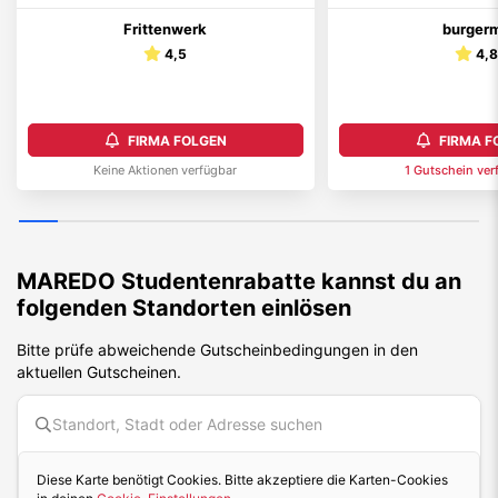
Frittenwerk
burger
4,5
4,
FIRMA FOLGEN
FIRMA F
Keine Aktionen verfügbar
1
Gutschein
ver
MAREDO
Studentenrabatte kannst du an
folgenden Standorten einlösen
Bitte prüfe abweichende Gutscheinbedingungen in den
aktuellen Gutscheinen.
Diese Karte benötigt Cookies. Bitte akzeptiere die Karten-Cookies