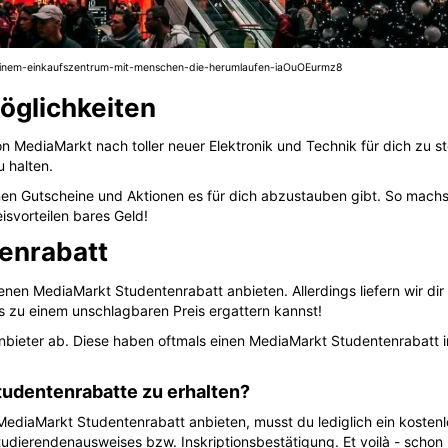
n-einem-einkaufszentrum-mit-menschen-die-herumlaufen-iaOuOEurmz8
öglichkeiten
MediaMarkt nach toller neuer Elektronik und Technik für dich zu stö
 halten.
nen Gutscheine und Aktionen es für dich abzustauben gibt. So machst
isvorteilen bares Geld!
enrabatt
genen MediaMarkt Studentenrabatt anbieten. Allerdings liefern wir di
ns zu einem unschlagbaren Preis ergattern kannst!
eter ab. Diese haben oftmals einen MediaMarkt Studentenrabatt in 
udentenrabatte zu erhalten?
MediaMarkt Studentenrabatt anbieten, musst du lediglich ein kosten
dierendenausweises bzw. Inskriptionsbestätigung. Et voilà - schon 