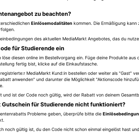
ntenangebot zu beachten?
nterschiedlichen
Einlösemodalitäten
kommen. Die Ermäßigung kann zu
rfolgen.
cheinbedingungen des aktuellen MediaMarkt Angebotes, das du nutz
ode für Studierende ein
 löse diesen online im Bestellvorgang ein. Füge deine Produkte au
llung fertig bist, klicke auf die Einkaufstasche.
egistrierte:r MediaMarkt Kund:in bestellen oder weiter als "Gast" v
Rabatt anwenden" und darunter die Möglichkeit "Aktionscode hinzufü
e.
llt und ist der Code noch gültig, wird der Rabatt von deinem Gesam
 Gutschein für Studierende nicht funktioniert?
dentenrabatts Probleme geben, überprüfe bitte die
Einlösebedingu
kt.
h noch gültig ist, du den Code nicht schon einmal eingelöst hast un
.