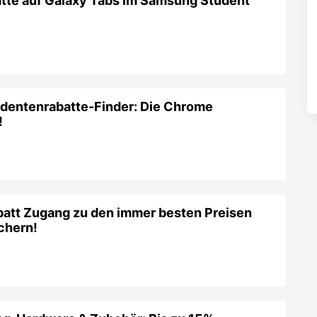
tte auf Galaxy Tabs im Samsung Student
udentenrabatte-Finder: Die Chrome
!
att Zugang zu den immer besten Preisen
chern!