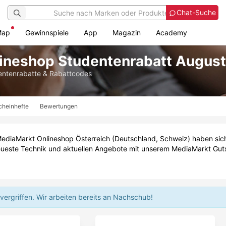
Chat-Suche
Map
Gewinnspiele
App
Magazin
Academy
ineshop Studentenrabatt Augus
ntenrabatte & Rabattcodes
cheinhefte
Bewertungen
iaMarkt Onlineshop Österreich (Deutschland, Schweiz) haben sich a
neueste Technik und aktuellen Angebote mit unserem MediaMarkt Gut
vergriffen.
Wir arbeiten bereits an Nachschub!