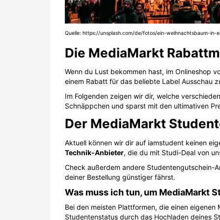
Quelle: https://unsplash.com/de/fotos/ein-weihnachtsbaum-i
Die MediaMarkt Rabattm
Wenn du Lust bekommen hast, im Onlineshop von 
einem Rabatt für das beliebte Label Ausschau zu
Im Folgenden zeigen wir dir, welche verschiede
Schnäppchen und sparst mit den ultimativen Pre
Der MediaMarkt Student
Aktuell können wir dir auf iamstudent keinen ei
Technik-Anbieter
, die du mit Studi-Deal von u
Check außerdem andere Studentengutschein-Anbi
deiner Bestellung günstiger fährst.
Was muss ich tun, um MediaMarkt St
Bei den meisten Plattformen, die einen eigenen 
Studentenstatus durch das Hochladen deines Stu