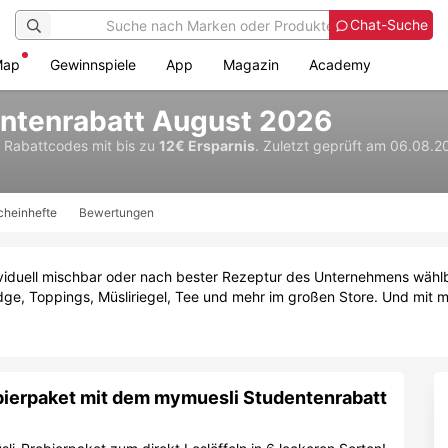
Chat-Suche
Map
Gewinnspiele
App
Magazin
Academy
ntenrabatt August 2026
& Rabattcodes
mit bis zu
12€ Ersparnis
.
Zuletzt geprüft am 06.08.2
cheinhefte
Bewertungen
ividuell mischbar oder nach bester Rezeptur des Unternehmens wählb
dge, Toppings, Müsliriegel, Tee und mehr im großen Store. Und mit 
bierpaket mit dem mymuesli Studentenrabatt