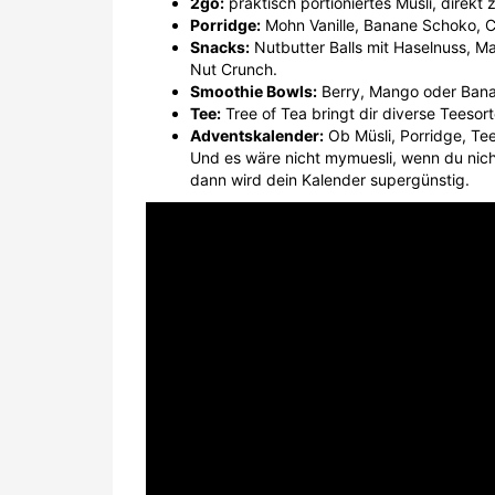
2go:
praktisch portioniertes Müsli, direkt 
Porridge:
Mohn Vanille, Banane Schoko, 
Snacks:
Nutbutter Balls mit Haselnuss, M
Nut Crunch.
Smoothie Bowls:
Berry, Mango oder Banan
Tee:
Tree of Tea bringt dir diverse Teesort
Adventskalender:
Ob Müsli, Porridge, Tee
Und es wäre nicht mymuesli, wenn du nich
dann wird dein Kalender supergünstig.