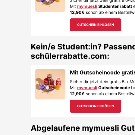
Sicher dir jetzt dein gratis Bio-M
Mit
mymuesli
Studentenrabatt
e
12,90€
schon ab einem Bestellwe
GUTSCHEIN EINLÖSEN
Kein/e Student:in? Passend
schülerrabatte.com:
Mit Gutscheincode grati
Sicher dir jetzt dein gratis Bio-M
Mit
mymuesli
Gutscheincode
be
12,90€
schon ab einem Bestellwe
GUTSCHEIN EINLÖSEN
Abgelaufene
mymuesli
Gut