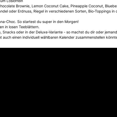
zum Loslöffeln
Chocolate Brownie, Lemon Coconut Cake, Pineapple Coconut, Blueb
andel oder Erdnuss, Riegel in verschiedenen Sorten, Bio-Toppings i
a-Choc. So startest du super in den Morgen!
en in losen Teeblättern.
, Snacks oder in der Deluxe-Variante - so machst du dir oder jemand
t auch einen individuell wählbaren Kalender zusammenstellen könnt