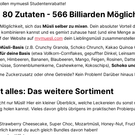
 tollen mymuesli Studentenrabatte!
80 Zutaten - 566 Billiarden Möglic
 Möglichkeit, sich das
Müsli selber zu mixen
. Dein absoluter Vorteil
kombinieren kannst und es gemixt zuhause hast (und eine Menge a
f der Website auf
mymuesli.com
dein Lieblingsmüsli zusammenstellen
Müsli-Basis
(z.B. Crunchy Granola, Schoko Chrunch, Kakao Quinoa C
für deine Basis
(etwa Vollkorn-Cornflakes, gepuffter Dinkel, Leinsa
en, Himbeeren, Bananen, Blaubeeren, Mango, Feigen, Rosinen, Datte
nnüsse, Sonnenblumenkerne, Cashewkerne, Kokoschips),
Schoko und
ne Zuckerzusatz oder ohne Getreide? Kein Problem! Darüber hinaus k
t alles: Das weitere Sortiment
cht nur Müsli! Hier ein kleiner Überblick, welche Leckereien du sons
 holen kannst. Vieles davon gibts übrigens im praktischen Probierp
 Strawberry Cheesecake, Super Choc, Mozartmüsli, Honey-Nut, Fruch
rlich kannst du auch gleich Bundles davon haben!