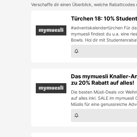
Verschaffe dir einen Überblick, welche Rabattcodes 
Türchen 18: 10% Studente
#adventskalendertürchen Für das
mymuesli findest du u.a. eine ri
Bowls. Hol dir mit Studentenrab
Das mymuesli Knaller-Ang
zu 20% Rabatt auf alles!
Die besten Müsli-Deals vor Weih
auf alles inkl. SALE im mymuesli 
Müslis für eine genussreiche Adv