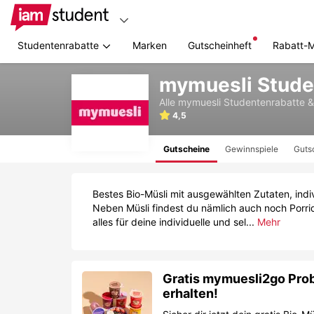
Studentenrabatte
Marken
Gutscheinheft
Rabatt-
Zum
mymuesli Stude
Hauptinhalt
springen
Alle
mymuesli
Studentenrabatte 
4,5
Gutscheine
Gewinnspiele
Guts
Bestes Bio-Müsli mit ausgewählten Zutaten, ind
Neben Müsli findest du nämlich auch noch Porri
alles für deine individuelle und sel...
Mehr
Gratis mymuesli2go Pro
erhalten!