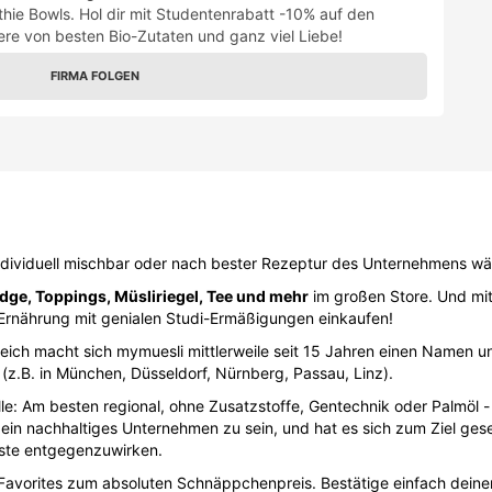
hie Bowls. Hol dir mit Studentenrabatt -10% auf den
ere von besten Bio-Zutaten und ganz viel Liebe!
FIRMA FOLGEN
individuell mischbar oder nach bester Rezeptur des Unternehmens wäh
idge, Toppings, Müsliriegel, Tee und mehr
im großen Store. Und mi
e Ernährung mit genialen Studi-Ermäßigungen einkaufen!
ereich macht sich mymuesli mittlerweile seit 15 Jahren einen Namen u
(z.B. in München, Düsseldorf, Nürnberg, Passau, Linz).
lle: Am besten regional, ohne Zusatzstoffe, Gentechnik oder Palmöl 
ein nachhaltiges Unternehmen zu sein, und hat es sich zum Ziel ges
ste entgegenzuwirken.
Favorites zum absoluten Schnäppchenpreis. Bestätige einfach deine