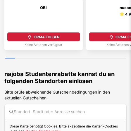
OBI
nuca
4,
FIRMA FOLGEN
FIRMA F
Keine Aktionen verfügbar
Keine Aktionen 
najoba
Studentenrabatte kannst du an
folgenden Standorten einlösen
Bitte prüfe abweichende Gutscheinbedingungen in den
aktuellen Gutscheinen.
Diese Karte benötigt Cookies. Bitte akzeptiere die Karten-Cookies