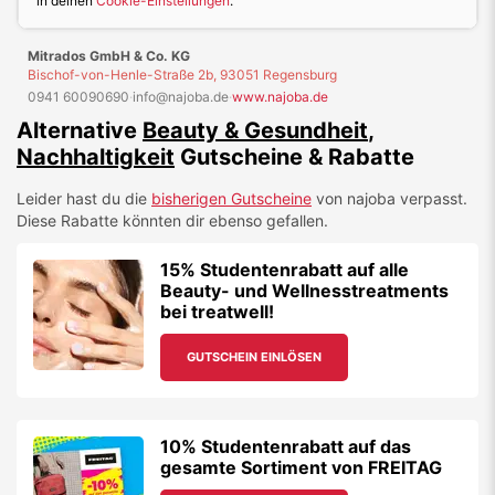
in deinen
Cookie-Einstellungen
.
Mitrados GmbH & Co. KG
Bischof-von-Henle-Straße 2b, 93051 Regensburg
0941 60090690
·
info@najoba.de
·
www.najoba.de
Alternative
Beauty & Gesundheit
,
Nachhaltigkeit
Gutscheine & Rabatte
Leider hast du die
bisherigen Gutscheine
von
najoba
verpasst.
Diese Rabatte könnten dir ebenso gefallen.
15% Studentenrabatt auf alle
Beauty- und Wellnesstreatments
bei treatwell!
GUTSCHEIN EINLÖSEN
10% Studentenrabatt auf das
gesamte Sortiment von FREITAG