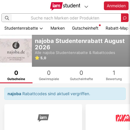
Anmelden
Studentenrabatte
Marken
Gutscheinheft
Rabatt-Map
Zum
najoba Studentenrabatt August
Hauptinhalt
2026
springen
Alle
najoba
Studentenrabatte & Rabattcodes
5,0
0
0
0
1
Gutscheine
Gewinnspiele
Gutscheinhefte
Bewertung
najoba
Rabattcodes sind aktuell vergriffen.