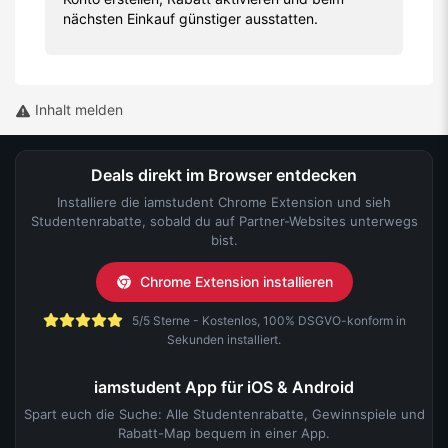
nächsten Einkauf günstiger ausstatten.
Inhalt melden
Deals direkt im Browser entdecken
Installiere die iamstudent Chrome Extension und sieh
Studentenrabatte, sobald du auf Partner-Websites unterwegs
bist.
Chrome Extension installieren
5/5 Sterne - Kostenlos, 100% DSGVO-konform in
Sekunden installiert.
iamstudent App für iOS & Android
Spart euch die Suche: Alle Studentenrabatte, Gewinnspiele und
Rabatt-Map bequem in einer App.