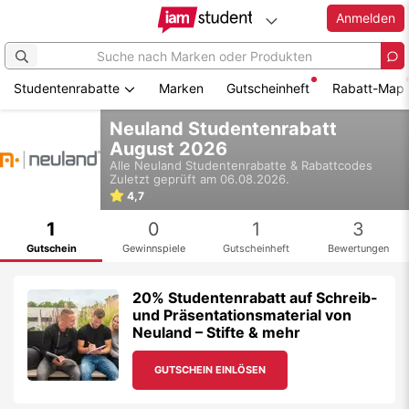
Anmelden
Studentenrabatte
Marken
Gutscheinheft
Rabatt-Map
Zum
Neuland Studentenrabatt
Hauptinhalt
August 2026
springen
Alle
Neuland
Studentenrabatte & Rabattcodes
Zuletzt geprüft am 06.08.2026.
4,7
1
0
1
3
Gutschein
Gewinnspiele
Gutscheinheft
Bewertungen
20% Studentenrabatt auf Schreib-
und Präsentationsmaterial von
Neuland – Stifte & mehr
GUTSCHEIN EINLÖSEN