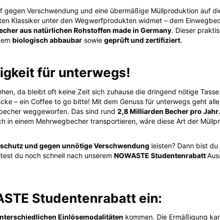
f gegen Verschwendung und eine übermäßige Müllproduktion auf die
en Klassiker unter den Wegwerfprodukten widmet – dem Einwegbec
her aus natürlichen Rohstoffen made in Germany
. Dieser prakti
udem
biologisch abbaubar
sowie
geprüft und zertifiziert
.
igkeit für unterwegs!
ehen, da bleibt oft keine Zeit sich zuhause die dringend nötige Tas
cke – ein Coffee to go bitte! Mit dem Genuss für unterwegs geht all
becher weggeworfen. Das sind rund
2,8 Milliarden Becher pro Jahr
ch in einem Mehrwegbecher transportieren, wäre diese Art der Müllp
tschutz und gegen unnötige Verschwendung
leisten? Dann bist du
olltest du noch schnell nach unserem
NOWASTE Studentenrabatt
Aus
ASTE Studentenrabatt ein:
nterschiedlichen Einlösemodalitäten
kommen. Die Ermäßigung kann