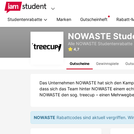
Studentenrabatte
Marken
Gutscheinheft
Rabatt-
Zum
NOWASTE Stude
Hauptinhalt
springen
Alle
NOWASTE
Studentenrabatte
4,7
Gutscheine
Gewinnspiele
Guts
Das Unternehmen NOWASTE hat sich den Kampf g
dass sich das Team hinter NOWASTE einem echte
NOWASTE den sog. treecup – einen Mehrwegbec
NOWASTE
Rabattcodes sind aktuell vergriffen.
Wir