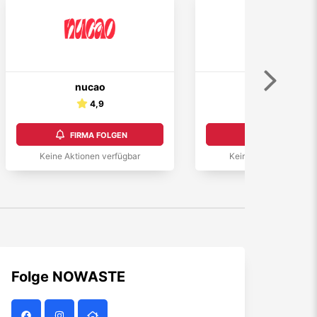
Weiter
nucao
Nespresso
4,9
5,0
FIRMA FOLGEN
FIRMA FOLGEN
Keine Aktionen verfügbar
Keine Aktionen verfüg
Folge
NOWASTE