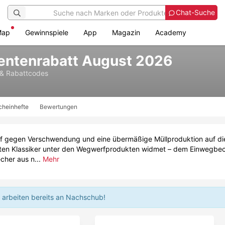
Chat-Suche
Map
Gewinnspiele
App
Magazin
Academy
ntenrabatt August 2026
 & Rabattcodes
cheinhefte
Bewertungen
egen Verschwendung und eine übermäßige Müllproduktion auf die 
n Klassiker unter den Wegwerfprodukten widmet – dem Einwegbecher
her aus n...
Mehr
 arbeiten bereits an Nachschub!