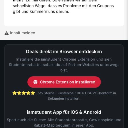
bist.
Chrome Extension installieren
5/5 Sterne - Kostenlos, 100% DSGVO-konform in
Sekunden installiert.
iamstudent App für iOS & Android
Spart euch die Suche: Alle Studentenrabatte, Gewinnspiele und
Rabatt-Map bequem in einer App.
4,75/5 Sterne - Basierend auf über 1.000 Bewertungen.
IAMSTUDENT
Über uns
Karriere