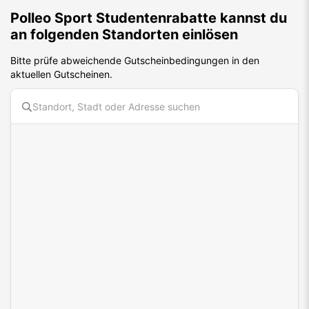
Polleo Sport
Studentenrabatte kannst du
an folgenden Standorten einlösen
Bitte prüfe abweichende Gutscheinbedingungen in den
aktuellen Gutscheinen.
Diese Karte benötigt Cookies. Bitte akzeptiere die Karten-Cookies
in deinen
Cookie-Einstellungen
.
Polleo Sport Donau Zentrum Shopping Center
Wagramer Str. 94, 1220 Wien
polleosport.at
Abgelaufene
Polleo Sport
Gutscheine &
Gutscheincodes
Verschaffe dir einen Überblick, welche Rabattcodes es zuletzt
bei
Polleo Sport
gab.