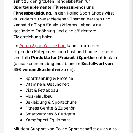
49€ versandkostenfrei
zu dir):
Sportnahrung & Proteine
Vitamine & Gesundheit
Diät & Fettabbau
Muskelaufbau
Bekleidung & Sportschuhe
Fitness Geräte & Zubehör
Smartwatches & Gadgets
Kampfsport Equipment
Mit dem Support von Polleo Sport schaffst du es also
garantiert deinen inneren Schweinehund zu besiegen
und fit durch den Studienalltag zu kommen. Denn das
Team von Polleo Sport ist überzeugt:
Sportgeist
steckt in jedem von uns!
Auch wir wollen dich bei deinen Fitnesszielen
unterstützen und haben daher mit unseren
Gutscheinen und Gewinnspielen auf iamstudet.at
natürlich den passenden
Polleo Sport
Studentenrabatt
für dich parat!