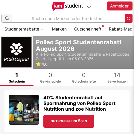
Anmelden
Studentenrabatte
Marken
Gutscheinheft
Rabatt-Map
Zum
Polleo Sport Studentenrabatt
Hauptinhalt
August 2026
springen
Alle
Polleo Sport
Studentenrabatte & Rabattcodes
Zuletzt geprüft am 06.08.2026.
4,6
1
0
0
14
Gutschein
Gewinnspiele
Gutscheinhefte
Bewertungen
40% Studentenrabatt auf
Sportnahrung von Polleo Sport
Nutrition und zoe Nutrition
GUTSCHEIN EINLÖSEN