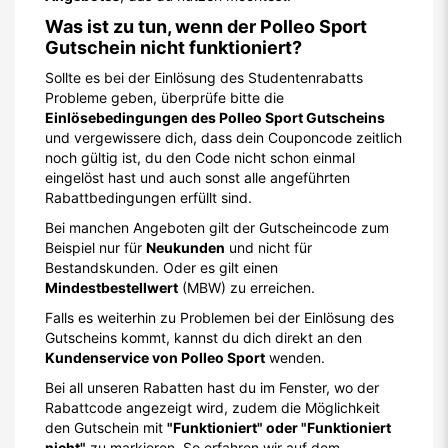
Beispiel nur für
Neukunden
und nicht für
Bestandskunden. Oder es gilt einen
Mindestbestellwert
(MBW) zu erreichen.
Falls es weiterhin zu Problemen bei der Einlösung des
Gutscheins kommt, kannst du dich direkt an den
Kundenservice von Polleo Sport
wenden.
Bei all unseren Rabatten hast du im Fenster, wo der
Rabattcode angezeigt wird, zudem die Möglichkeit
den Gutschein mit
"Funktioniert" oder "Funktioniert
nicht"
zu markieren. So erfahren wir auf dem
schnellsten Wege, dass es Probleme mit den Coupons
gibt und kümmern uns darum.
Inhalt melden
Deals direkt im Browser entdecken
Installiere die iamstudent Chrome Extension und sieh
Studentenrabatte, sobald du auf Partner-Websites unterwegs