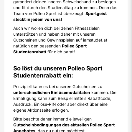
So löst du unseren Polleo Sport
Studentenrabatt ein:
Prinzipiell kann es bei unseren Gutscheinen zu
unterschiedlichen Einlösemodalitäten
kommen. Die
Ermäßigung kann zum Beispiel mittels Rabattcode,
Ausdruck, Einlöse-PIN oder aber direkt über eine
eigene Aktionsseite erfolgen.
Bitte beachte daher immer die jeweiligen
Gutscheinbedingungen des aktuellen Polleo Sport
Angebotes
, das du nutzen möchtest.
Was ist zu tun, wenn der Polleo Sport
Gutschein nicht funktioniert?
Sollte es bei der Einlösung des Studentenrabatts
Probleme geben, überprüfe bitte die
Einlösebedingungen des Polleo Sport Gutscheins
und vergewissere dich, dass dein Couponcode zeitlich
noch gültig ist, du den Code nicht schon einmal
eingelöst hast und auch sonst alle angeführten
Rabattbedingungen erfüllt sind.
Bei manchen Angeboten gilt der Gutscheincode zum