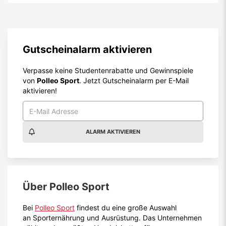
ALARM AKTIVIEREN
Über
Polleo Sport
Bei
Polleo Sport
findest du eine große Auswahl
an Sporternährung und Ausrüstung. Das Unternehmen
zählt zu den größten Handelsketten für
Sportsupplemente, Fitnesszubehör und
Fitnessbekleidung
. In den Polleo Sport Shops wirst
du zudem zu verschiedenen Themen beraten und
kannst dir Tipps für ein aktiveres Leben, eine
gesündere Ernährung und eine effizientere
Zielerreichung holen.
Im
Polleo Sport Onlineshop
kannst du in den
folgenden Kategorien nach Lust und Laune stöbern
und tolle
Produkte für (Freizeit-)Sportler
entdecken
(diese kommen übrigens ab einem
Bestellwert von