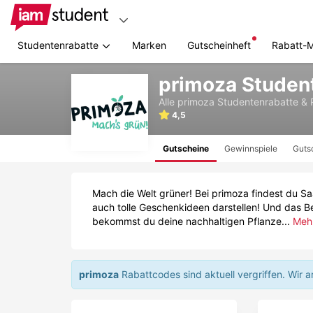
Studentenrabatte
Marken
Gutscheinheft
Rabatt-
Zum
primoza Studen
Hauptinhalt
springen
Alle
primoza
Studentenrabatte & 
4,5
Gutscheine
Gewinnspiele
Guts
Mach die Welt grüner! Bei primoza findest du 
auch tolle Geschenkideen darstellen! Und das 
bekommst du deine nachhaltigen Pflanze...
Meh
primoza
Rabattcodes sind aktuell vergriffen.
Wir a