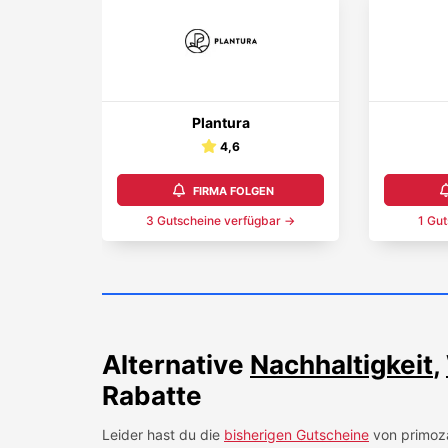
Plantura
4,6
FIRMA FOLGEN
3
Gutschein
e
verfügbar →
1
Gut
Alternative
Nachhaltigkeit
,
Rabatte
Leider hast du die
bisherigen Gutscheine
von
primoz