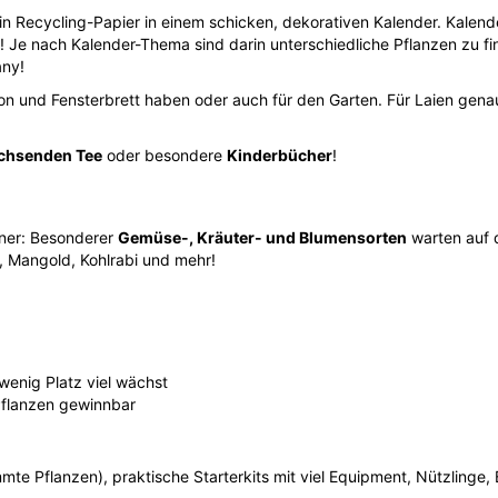
in Recycling-Papier in einem schicken, dekorativen Kalender. Kale
! Je nach Kalender-Thema sind darin unterschiedliche Pflanzen zu f
any!
on und Fensterbrett haben oder auch für den Garten. Für Laien gena
chsenden Tee
oder besondere
Kinderbücher
!
üner: Besonderer
Gemüse-, Kräuter- und Blumensorten
warten auf d
ke, Mangold, Kohlrabi und mehr!
wenig Platz viel wächst
flanzen gewinnbar
te Pflanzen), praktische Starterkits mit viel Equipment, Nützlinge, 