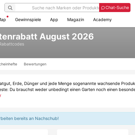
Chat-Suche
Map
Gewinnspiele
App
Magazin
Academy
tenrabatt August 2026
Rabattcodes
cheinhefte
Bewertungen
Saatgut, Erde, Dünger und jede Menge sogenannte wachsende Produkt
Beste: Du brauchst weder unbedingt einen Garten noch einen besond
r
rbeiten bereits an Nachschub!