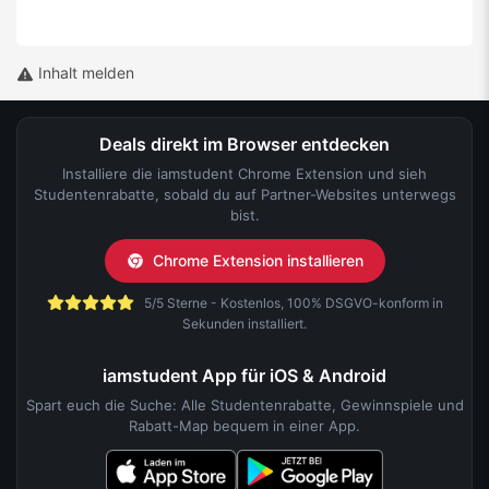
Inhalt melden
Deals direkt im Browser entdecken
Installiere die iamstudent Chrome Extension und sieh
Studentenrabatte, sobald du auf Partner-Websites unterwegs
bist.
Chrome Extension installieren
5/5 Sterne - Kostenlos, 100% DSGVO-konform in
Sekunden installiert.
iamstudent App für iOS & Android
Spart euch die Suche: Alle Studentenrabatte, Gewinnspiele und
Rabatt-Map bequem in einer App.