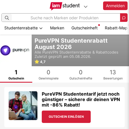
Anmelden
Studentenrabatte
Marken
Gutscheinheft
Rabatt-Map
Zum
PureVPN Studentenrabatt
Hauptinhalt
August 2026
springen
Alle
PureVPN
Studentenrabatte & Rabattcodes
Zuletzt geprüft am 05.08.2026.
4,7
1
0
0
13
Gutschein
Gewinnspiele
Gutscheinhefte
Bewertungen
PureVPN Studententarif jetzt noch
günstiger – sichere dir deinen VPN
mit -86% Rabatt!
GUTSCHEIN EINLÖSEN