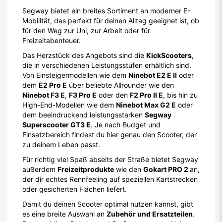
Segway bietet ein breites Sortiment an moderner E-
Mobilität, das perfekt für deinen Alltag geeignet ist, ob
für den Weg zur Uni, zur Arbeit oder für
Freizeitabenteuer.
Das Herzstück des Angebots sind die
KickScooters
,
die in verschiedenen Leistungsstufen erhältlich sind.
Von Einsteigermodellen wie dem
Ninebot E2 E II
oder
dem
E2 Pro E
über beliebte Allrounder wie den
Ninebot F3 E
,
F3 Pro E
oder den
F2 Pro II E
, bis hin zu
High-End-Modellen wie dem
Ninebot Max G2 E
oder
dem beeindruckend leistungsstarken
Segway
Superscooter GT3 E
. Je nach Budget und
Einsatzbereich findest du hier genau den Scooter, der
zu deinem Leben passt.
Für richtig viel Spaß abseits der Straße bietet Segway
außerdem
Freizeitprodukte
wie den
Gokart PRO 2
an,
der dir echtes Rennfeeling auf speziellen Kartstrecken
oder gesicherten Flächen liefert.
Damit du deinen Scooter optimal nutzen kannst, gibt
es eine breite Auswahl an
Zubehör und Ersatzteilen
.