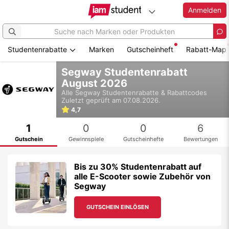
Anmelden
Studentenrabatte
Marken
Gutscheinheft
Rabatt-Map
Zum
Segway Studentenrabatt
Hauptinhalt
August 2026
springen
Alle
Segway
Studentenrabatte & Rabattcodes
Zuletzt geprüft am 07.08.2026.
4,7
1
0
0
6
Gutschein
Gewinnspiele
Gutscheinhefte
Bewertungen
Bis zu 30% Studentenrabatt auf
alle E-Scooter sowie Zubehör von
Segway
GUTSCHEIN EINLÖSEN