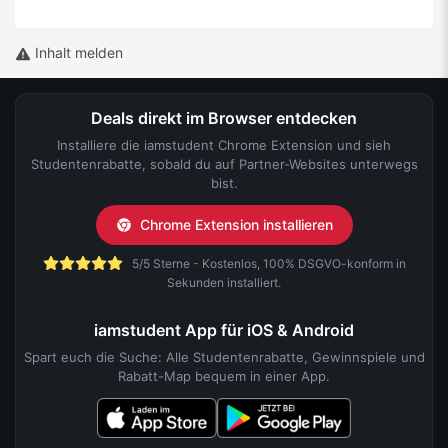
Inhalt melden
Deals direkt im Browser entdecken
Installiere die iamstudent Chrome Extension und sieh
Studentenrabatte, sobald du auf Partner-Websites unterwegs
bist.
Chrome Extension installieren
5/5 Sterne - Kostenlos, 100% DSGVO-konform in
Sekunden installiert.
iamstudent App für iOS & Android
Spart euch die Suche: Alle Studentenrabatte, Gewinnspiele und
Rabatt-Map bequem in einer App.