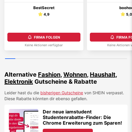
BestSecret
booho
4,9
5,
FIRMA FOLGEN
FIRMA F
Keine Aktionen verfügbar
Keine Aktionen 
Alternative
Fashion
,
Wohnen
,
Haushalt
,
Elektronik
Gutscheine & Rabatte
Leider hast du die
bisherigen Gutscheine
von
SHEIN
verpasst.
Diese Rabatte könnten dir ebenso gefallen.
Der neue iamstudent
Studentenrabatte-Finder: Die
Chrome Erweiterung zum Sparen!