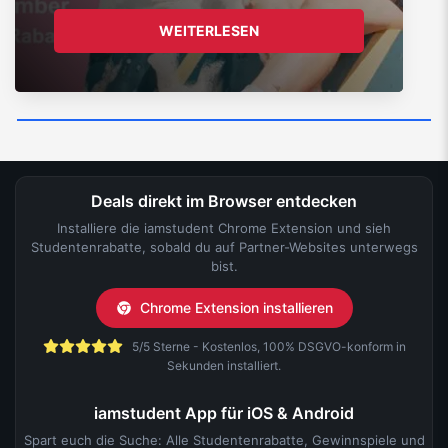
WEITERLESEN
Deals direkt im Browser entdecken
Installiere die iamstudent Chrome Extension und sieh
Studentenrabatte, sobald du auf Partner-Websites unterwegs
bist.
Chrome Extension installieren
5/5 Sterne - Kostenlos, 100% DSGVO-konform in
Sekunden installiert.
iamstudent App für iOS & Android
Spart euch die Suche: Alle Studentenrabatte, Gewinnspiele und