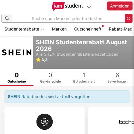
Anmelden
Studentenrabatte
Marken
Gutscheinheft
Rabatt-Map
Zum
SHEIN Studentenrabatt August
Hauptinhalt
2026
springen
Alle
SHEIN
Studentenrabatte & Rabattcodes
3,3
0
0
1
6
Gutscheine
Gewinnspiele
Gutscheinheft
Bewertungen
SHEIN
Rabattcodes sind aktuell vergriffen.