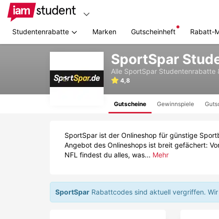
Studentenrabatte
Marken
Gutscheinheft
Rabatt-
Zum
SportSpar Stud
Hauptinhalt
springen
Alle
SportSpar
Studentenrabatte 
4,8
Gutscheine
Gewinnspiele
Guts
SportSpar ist der Onlineshop für günstige Sport
Angebot des Onlineshops ist breit gefächert: Vo
NFL findest du alles, was...
Mehr
SportSpar
Rabattcodes sind aktuell vergriffen.
Wir