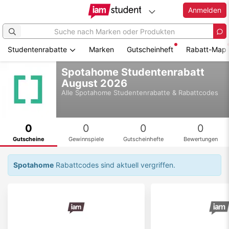
Anmelden
Studentenrabatte
Marken
Gutscheinheft
Rabatt-Map
Zum
Spotahome Studentenrabatt
Hauptinhalt
August 2026
springen
Alle
Spotahome
Studentenrabatte & Rabattcodes
0
0
0
0
Gutscheine
Gewinnspiele
Gutscheinhefte
Bewertungen
Spotahome
Rabattcodes sind aktuell vergriffen.