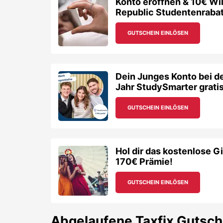
Konto eröffnen & 10€ W
Republic Studentenrabat
GUTSCHEIN EINLÖSEN
Dein Junges Konto bei de
Jahr StudySmarter grati
GUTSCHEIN EINLÖSEN
Hol dir das kostenlose G
170€ Prämie!
GUTSCHEIN EINLÖSEN
Abgelaufene
Taxfix
Gutsch