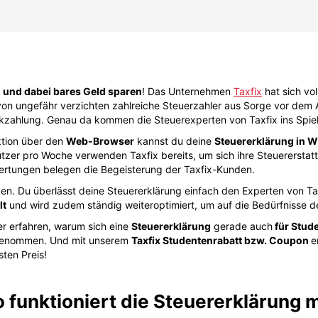
n und dabei bares Geld sparen
! Das Unternehmen
Taxfix
hat sich vo
von ungefähr verzichten zahlreiche Steuerzahler aus Sorge vor dem 
ückzahlung. Genau da kommen die Steuerexperten von Taxfix ins Spiel
tion über den
Web-Browser
kannst du deine
Steuererklärung in W
tzer pro Woche verwenden Taxfix bereits, um sich ihre Steuererstat
ertungen belegen die Begeisterung der Taxfix-Kunden.
den. Du überlässt deine Steuererklärung einfach den Experten von T
lt
und wird zudem ständig weiteroptimiert, um auf die Bedürfnisse 
r erfahren, warum sich eine
Steuererklärung
gerade auch
für Stud
e genommen. Und mit unserem
Taxfix Studentenrabatt bzw. Coupon
e
sten Preis!
 funktioniert die Steuererklärung mi