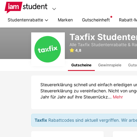
Studentenrabatte
Marken
Gutscheinheft
Rabatt-
Zum
Taxfix Student
Hauptinhalt
springen
Alle
Taxfix
Studentenrabatte & R
4,8
Gutscheine
Gewinnspiele
Guts
Steuererklärung schnell und einfach erledigen
Steuererklärung zu vereinfachen. Nicht von ung
Jahr für Jahr auf ihre Steuerrückz...
Mehr
Taxfix
Rabattcodes sind aktuell vergriffen.
Wir arb