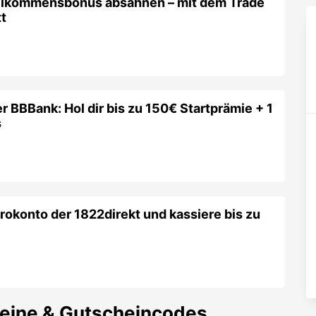
illkommensbonus absahnen – mit dem Trade
t
r BBBank: Hol dir bis zu 150€ Startprämie + 1
s
irokonto der 1822direkt und kassiere bis zu
eine & Gutscheincodes