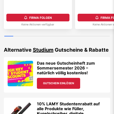
FIRMA FOLGEN
FIRMA F
Keine Aktionen verfügbar
Keine Aktionen 
Alternative
Studium
Gutscheine & Rabatte
Das neue Gutscheinheft zum
Sommersemester 2026 –
natürlich völlig kostenlos!
GUTSCHEIN EINLÖSEN
10% LAMY Studentenrabatt auf
alle Produkte wie Füller,
Kugelschreiber, digitale