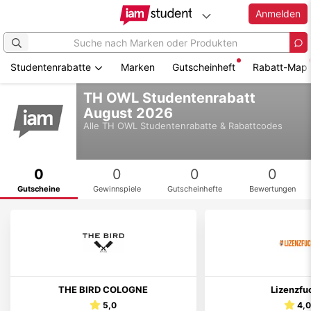
Anmelden
Studentenrabatte
Marken
Gutscheinheft
Rabatt-Map
Zum
TH OWL Studentenrabatt
Hauptinhalt
August 2026
springen
Alle
TH OWL
Studentenrabatte & Rabattcodes
0
0
0
0
Gutscheine
Gewinnspiele
Gutscheinhefte
Bewertungen
THE BIRD COLOGNE
Lizenzfu
5,0
4,