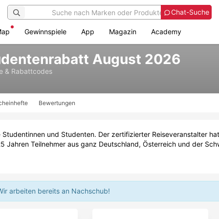
Chat-Suche
Map
Gewinnspiele
App
Magazin
Academy
udentenrabatt August 2026
e & Rabattcodes
cheinhefte
Bewertungen
ge Studentinnen und Studenten. Der zertifizierter Reiseveranstalter h
s 25 Jahren Teilnehmer aus ganz Deutschland, Österreich und der Schw
Wir arbeiten bereits an Nachschub!