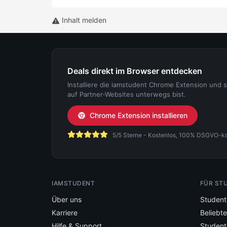
Inhalt melden
Deals direkt im Browser entdecken
Installiere die iamstudent Chrome Extension und 
auf Partner-Websites unterwegs bist.
Chrome Extension installieren
5/5 Sterne - Kostenlos, 100% DSGVO-konf
IAMSTUDENT
FÜR ST
Über uns
Student
Karriere
Beliebt
Hilfe & Support
Student