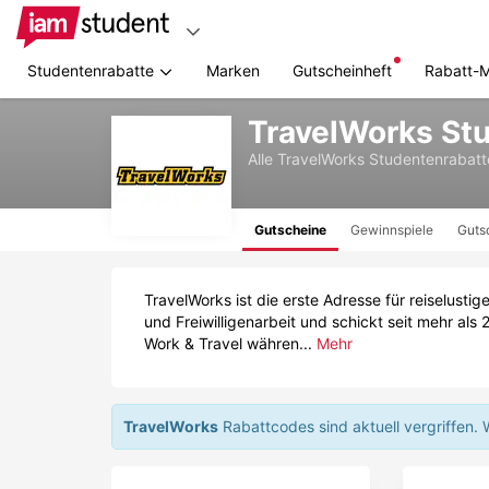
Studentenrabatte
Marken
Gutscheinheft
Rabatt-
Zum
TravelWorks St
Hauptinhalt
springen
Alle
TravelWorks
Studentenrabatt
Gutscheine
Gewinnspiele
Guts
TravelWorks ist die erste Adresse für reiselusti
und Freiwilligenarbeit und schickt seit mehr al
Work & Travel währen...
Mehr
TravelWorks
Rabattcodes sind aktuell vergriffen.