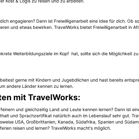
er Kost & Logis zu reisen und zu arbeiten.
ch engagieren? Dann ist Freiwilligenarbeit eine Idee für dich. Ob so
eren und etwas bewirken. TravelWorks bietet Freiwilligenarbeit in Af
rete Weiterbildungsziele im Kopf hat, sollte sich die Möglichkeit 
rbeitest gerne mit Kindern und Jugebdlichen und hast bereits entsp
 um andere Länder kennen zu lernen.
ten mit TravelWorks:
inern und gleichzeitig Land und Leute kennen lernen? Dann ist eine
alt und Sprachzertifikat natürlich auch im Lebenslauf sehr gut. Tra
elsweise USA, Großbrittanien, Kanada, Südafrika, Spanien und Südame
ferien reisen und lernen? TravelWorks macht's möglich.