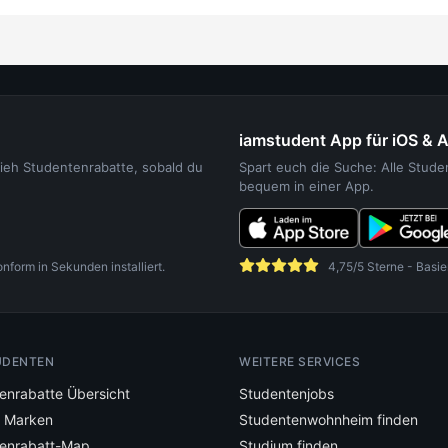
iamstudent App für iOS & 
sieh Studentenrabatte, sobald du
Spart euch die Suche: Alle Stud
bequem in einer App.
orm in Sekunden installiert.
4,75/5 Sterne - Basie
UDENTEN
WEITERE SERVICES
enrabatte Übersicht
Studentenjobs
e Marken
Studentenwohnheim finden
enrabatt-Map
Studium finden