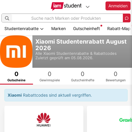
Anmelden
Studentenrabatte
Marken
Gutscheinheft
Rabatt-Map
Zum
Xiaomi Studentenrabatt August
Hauptinhalt
2026
springen
Alle
Xiaomi
Studentenrabatte & Rabattcodes
Zuletzt geprüft am 05.08.2026.
0
0
0
0
Gutscheine
Gewinnspiele
Gutscheinhefte
Bewertungen
Xiaomi
Rabattcodes sind aktuell vergriffen.