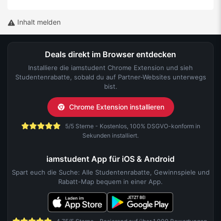
Inhalt melden
Deals direkt im Browser entdecken
Installiere die iamstudent Chrome Extension und sieh
Studentenrabatte, sobald du auf Partner-Websites unterwegs
bist.
Chrome Extension installieren
5/5 Sterne - Kostenlos, 100% DSGVO-konform in
Sekunden installiert.
iamstudent App für iOS & Android
Spart euch die Suche: Alle Studentenrabatte, Gewinnspiele und
Rabatt-Map bequem in einer App.
4,75/5 Sterne - Basierend auf über 1.000 Bewertungen.