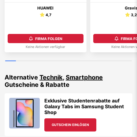
HUAWEI
Gravi
4,7
3,
FIRMA FOLGEN
FIRMA F
Keine Aktionen verfügbar
Keine Aktionen 
Alternative
Technik
,
Smartphone
Gutscheine & Rabatte
Exklusive Studentenrabatte auf
Galaxy Tabs im Samsung Student
Shop
GUTSCHEIN EINLÖSEN