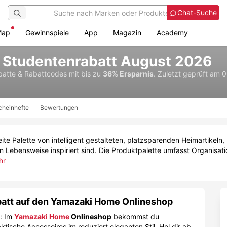
Chat-Suche
Map
Gewinnspiele
App
Magazin
Academy
Studentenrabatt August 2026
batte & Rabattcodes
mit bis zu
36% Ersparnis
.
Zuletzt geprüft am 
cheinhefte
Bewertungen
ite Palette von intelligent gestalteten, platzsparenden Heimartikeln
en Lebensweise inspiriert sind. Die Produktpalette umfasst Organisa
hr
batt auf den Yamazaki Home Onlineshop
e: Im
Yamazaki Home
Onlineshop
bekommst du
ktische Accessoires im reduziert eleganten Stil. Hol dir ab