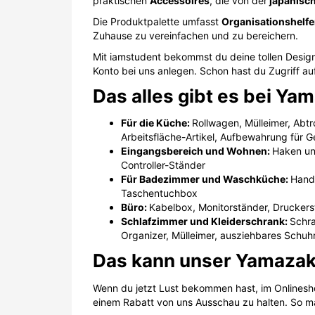
praktischen
Accessoires
, die von der
japanisc
Die Produktpalette umfasst
Organisationshelf
Zuhause zu vereinfachen und zu bereichern.
Mit iamstudent bekommst du deine tollen Desig
Konto bei uns anlegen. Schon hast du Zugriff a
Das alles gibt es bei Y
Für die Küche:
Rollwagen, Mülleimer, Abt
Arbeitsfläche-Artikel, Aufbewahrung für 
Eingangsbereich und Wohnen:
Haken und
Controller-Ständer
Für Badezimmer und Waschküche:
Hand
Taschentuchbox
Büro:
Kabelbox, Monitorständer, Druckerst
Schlafzimmer und Kleiderschrank:
Schr
Organizer, Mülleimer, ausziehbares Schuh
Das kann unser Yamazak
Wenn du jetzt Lust bekommen hast, im Onlines
einem Rabatt von uns Ausschau zu halten. So m