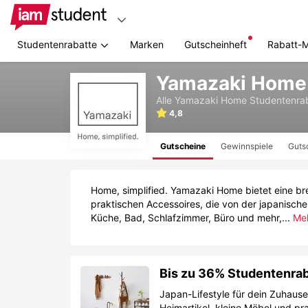
Studentenrabatte
Marken
Gutscheinheft
Rabatt-
Zum
Yamazaki Home 
Hauptinhalt
springen
Alle
Yamazaki Home
Studentenra
4,8
Gutscheine
Gewinnspiele
Guts
Home, simplified. Yamazaki Home bietet eine bre
praktischen Accessoires, die von der japanisch
Küche, Bad, Schlafzimmer, Büro und mehr,...
Me
Bis zu 36% Studentenra
Japan-Lifestyle für dein Zuhaus
Heimartikel, kleine Möbel und pra