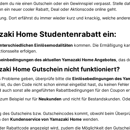
dem du nie einen Gutschein oder ein Gewinnspiel verpasst. Stelle d
n ein neuer cooler Rabatt, Deal oder Aktionscode online geht.
ung. Dort erfährst du immer wieder kurz und knackig, welche ande
zaki Home Studentenrabatt ein:
nterschiedlichen Einlösemodalitäten
kommen. Die Ermäßigung kann
tionsseite erfolgen.
einbedingungen des aktuellen Yamazaki Home Angebotes
, das d
zaki Home Gutschein nicht funktioniert?
ts Probleme geben, überprüfe bitte die
Einlösebedingungen des Ya
ist, du den Code nicht schon einmal eingelöst hast, du keinen Fehler
auch sonst alle angeführten Rabattbedingungen für den Coupon erfü
zum Beispiel nur für
Neukunden
und nicht für Bestandskunden. Oder
ung des Gutscheins bzw. Gutscheincodes kommt, obwohl beim Überprüf
n den
Kundenservice von Yamazaki
Home
wenden.
o der Rabattcode angezeigt wird, zudem die Möglichkeit den Gutsche