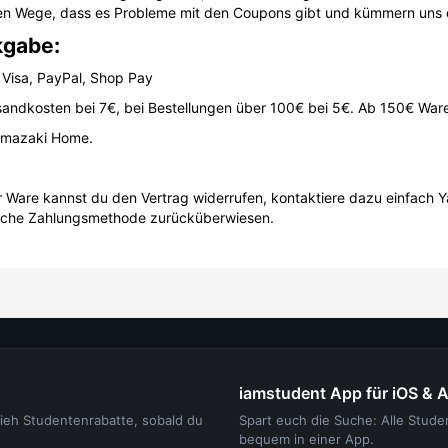
sten Wege, dass es Probleme mit den Coupons gibt und kümmern uns
kgabe:
 Visa, PayPal, Shop Pay
sandkosten bei 7€, bei Bestellungen über 100€ bei 5€. Ab 150€ Waren
Yamazaki Home.
er Ware kannst du den Vertrag widerrufen, kontaktiere dazu einfac
ngliche Zahlungsmethode zurücküberwiesen.
iamstudent App für iOS & 
sieh Studentenrabatte, sobald du
Spart euch die Suche: Alle Stud
bequem in einer App.