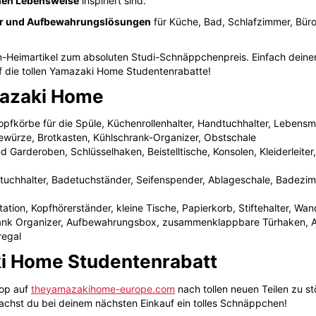
hen Lebensweise
inspiriert sind.
er und Aufbewahrungslösungen
für Küche, Bad, Schlafzimmer, Büro
n-Heimartikel zum absoluten Studi-Schnäppchenpreis. Einfach deine
uf die tollen Yamazaki Home Studentenrabatte!
amazaki Home
ropfkörbe für die Spüle, Küchenrollenhalter, Handtuchhalter, Lebens
Gewürze, Brotkasten, Kühlschrank-Organizer, Obstschale
 Garderoben, Schlüsselhaken, Beistelltische, Konsolen, Kleiderleiter
tuchhalter, Badetuchständer, Seifenspender, Ablageschale, Badezi
ation, Kopfhörerständer, kleine Tische, Papierkorb, Stiftehalter, Wa
ank Organizer, Aufbewahrungsbox, zusammenklappbare Türhaken, A
regal
i Home Studentenrabatt
hop auf
theyamazakihome-europe.com
nach tollen neuen Teilen zu st
achst du bei deinem nächsten Einkauf ein tolles Schnäppchen!