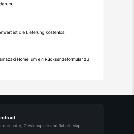
 darum.
wert ist die Lieferung kostenlos.
h Yamazaki Home, um ein Rücksendeformular zu
Android
entenrabatte, Gewinnspiele und Rabatt-Map