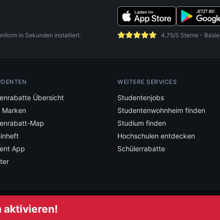
orm in Sekunden installiert.
4,75/5 Sterne - Basie
UDENTEN
WEITERE SERVICES
enrabatte Übersicht
Studentenjobs
e Marken
Studentenwohnheim finden
enrabatt-Map
Studium finden
inheft
Hochschulen entdecken
ent App
Schülerrabatte
ter
aktivieren!
mstudent und verpasse keine Deals mehr.