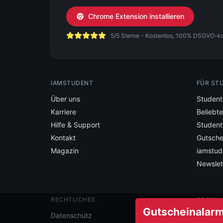
Chrome Extension installieren
5/5 Sterne - Kostenlos, 100% DSGVO-konf
IAMSTUDENT
FÜR ST
Über uns
Student
Karriere
Beliebt
Hilfe & Support
Student
Kontakt
Gutsche
Magazin
iamstud
Newslet
RECHTLICHES
SOCIAL
Gutscheinalarm 
Folge ia
Datenschutz