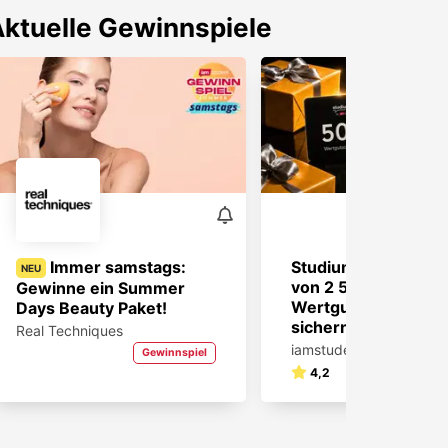
ktuelle Gewinnspiele
Immer samstags:
Studium bewerten &
NEU
von 2 500€
Gewinne ein Summer
Wertgutscheinen
Days Beauty Paket!
sichern!
Real Techniques
iamstudent.de
Gewinnspiel
4,2
Gewin