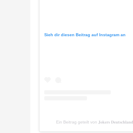
Sieh dir diesen Beitrag auf Instagram an
Ein Beitrag geteilt von 𝐉𝐨𝐤𝐞𝐫𝐬 𝐃𝐞𝐮𝐭𝐬𝐜