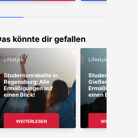
as könnte dir gefallen
Lifestyle
Lifestyle
Studentenrabatte in
Studentenrabatte 
Regensburg: Alle
Gießen: Alle
Ermäßigungen auf
Ermäßigungen auf
einen Blick!
einen Blick!
WEITERLESEN
WEITERLESEN