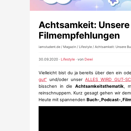
Achtsamkeit: Unsere
Filmempfehlungen
iamstudent.de
/
Magazin
/
Lifestyle
/ Achtsamkeit: Unsere B
30.09.2020
·
Lifestyle
· von
Dewi
Vielleicht bist du ja bereits über den ein o
gut“
und/oder unser
ALLES WIRD GUT-SC
bisschen in die
Achtsamkeitsthematik
, m
reinschnuppern. Kurz gesagt gehen wir dem 
Heute mit spannenden
Buch-, Podcast-, Fil