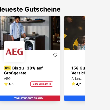
Neueste Gutscheine
Bis zu -38% auf
15€ Gutschein zur
NEU
Versicherung
Großgeräte
Allianz
AEG
4,7
15€ Er
4,3
38% Ersparnis
TOP STUDENT BRAND
STUDENT BRAND
TOP
TOP