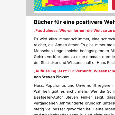
Bücher für eine positivere W
„Factfulness: Wie wir lernen, die Welt so zu s
Es wird alles immer schlimmer, eine schreck
reicher, die Armen ärmer. Es gibt immer meh
Menschen tragen solche beängstigenden Bilde
Gehirn verführt uns zu einer dramatisierenden
der Statistiker und Wissenschaftler Hans Rosli
„Aufklärung jetzt: Für Vernunft, Wissensch
von Steven Pinker:
Hass, Populismus und Unvernunft regieren di
Wahrheit gibt es nicht mehr: Wer die Sch
Bestseller-Autor Steven Pinker zeigt, das
vergangenen Jahrhunderte gründlich untersu
stetig viel besser geworden ist. Heute leben w
und wohlhabender denn je, und nicht nur in 