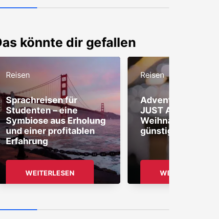
as könnte dir gefallen
Reisen
Reisen
Sprachreisen für
Adventsstimmung
Studenten – eine
JUST AWAY
Symbiose aus Erholung
Weihnachtsmärkt
und einer profitablen
günstig entdecken
Erfahrung
WEITERLESEN
WEITERLESEN