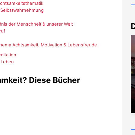
 Achtsamkeitsthematik
 & Selbstwahrnehmung
s
ndnis der Menschheit & unserer Welt
D
ruf
Thema Achtsamkeit, Motivation & Lebensfreude
ditation
s Leben
samkeit? Diese Bücher