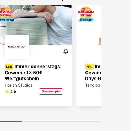
Immer donnerstags:
Immer freitags:
NEU
NEU
Gewinne 1x 50€
Gewinne ein Summ
Wertgutschein
Days Glow Paket!
Horizn Studios
Tanologist
4,9
Gewinnspiel
Gewin