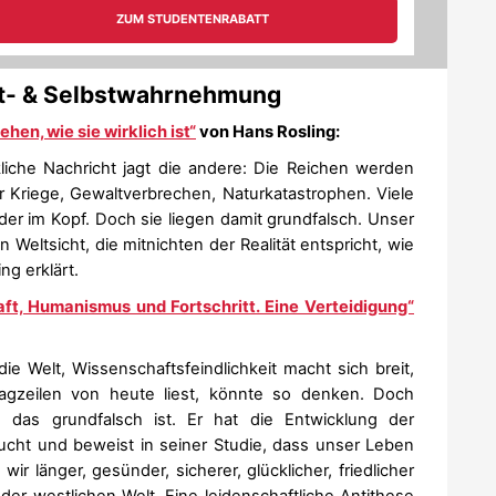
elt- & Selbstwahrnehmung
ehen, wie sie wirklich ist“
von Hans Rosling:
liche Nachricht jagt die andere: Die Reichen werden
r Kriege, Gewaltverbrechen, Naturkatastrophen. Viele
r im Kopf. Doch sie liegen damit grundfalsch. Unser
 Weltsicht, die mitnichten der Realität entspricht, wie
ng erklärt.
aft, Humanismus und Fortschritt. Eine Verteidigung“
e Welt, Wissenschaftsfeindlichkeit macht sich breit,
lagzeilen von heute liest, könnte so denken. Doch
s das grundfalsch ist. Er hat die Entwicklung der
cht und beweist in seiner Studie, dass unser Leben
ir länger, gesünder, sicherer, glücklicher, friedlicher
der westlichen Welt. Eine leidenschaftliche Antithese