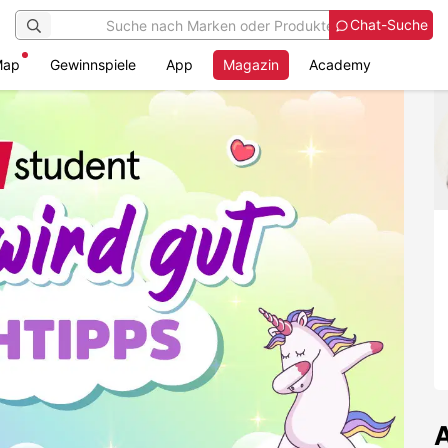
Chat-Suche
Map
Gewinnspiele
App
Magazin
Academy
A