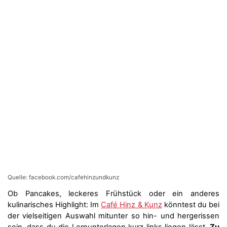
Quelle: facebook.com/cafehinzundkunz
Ob Pancakes, leckeres Frühstück oder ein anderes
kulinarisches Highlight: Im
Café Hinz & Kunz
könntest du bei
der vielseitigen Auswahl mitunter so hin- und hergerissen
sein, dass du die Lernunterlagen kurz links liegen lässt.
Zu