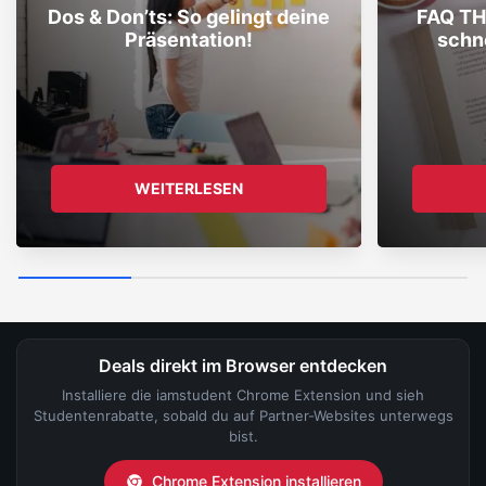
Dos & Don’ts: So gelingt deine
FAQ TH 
Präsentation!
schne
WEITERLESEN
Deals direkt im Browser entdecken
Installiere die iamstudent Chrome Extension und sieh
Studentenrabatte, sobald du auf Partner-Websites unterwegs
bist.
Chrome Extension installieren