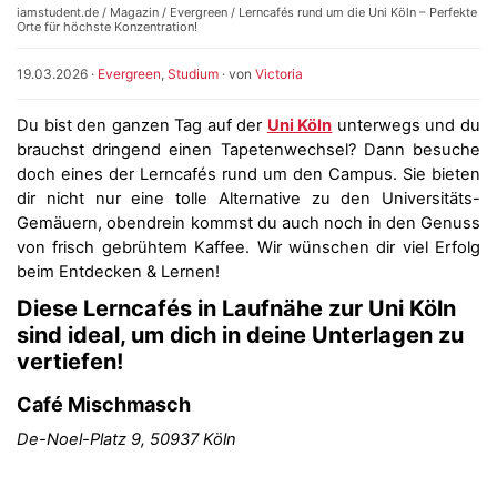
iamstudent.de
/
Magazin
/
Evergreen
/ Lerncafés rund um die Uni Köln – Perfekte
Orte für höchste Konzentration!
19.03.2026
·
Evergreen
,
Studium
· von
Victoria
Du bist den ganzen Tag auf der
Uni Köln
unterwegs und du
brauchst dringend einen Tapetenwechsel? Dann besuche
doch eines der Lerncafés rund um den Campus. Sie bieten
dir nicht nur eine tolle Alternative zu den Universitäts-
Gemäuern, obendrein kommst du auch noch in den Genuss
von frisch gebrühtem Kaffee. Wir wünschen dir viel Erfolg
beim Entdecken & Lernen!
Diese Lerncafés in Laufnähe zur Uni Köln
sind ideal, um dich in deine Unterlagen zu
vertiefen!
Café Mischmasch
De-Noel-Platz 9, 50937 Köln