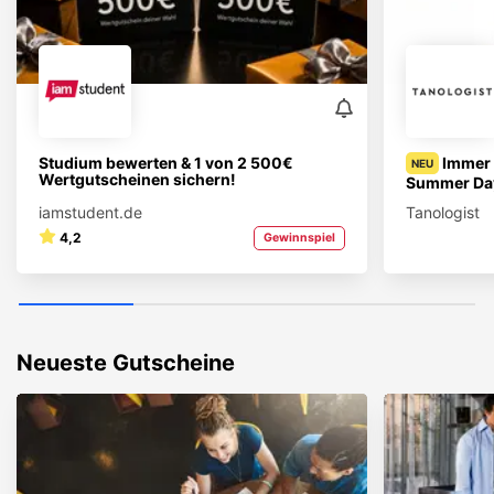
Studium bewerten & 1 von 2 500€
Immer 
NEU
Wertgutscheinen sichern!
Summer Day
iamstudent.de
Tanologist
4,2
Gewinnspiel
Neueste Gutscheine