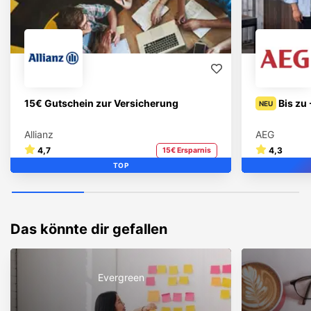
15€ Gutschein zur Versicherung
Bis zu
NEU
Allianz
AEG
4,7
4,3
15€ Ersparnis
TOP
Das könnte dir gefallen
Evergreen