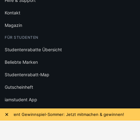
Hilfe & Support
Kontakt
Magazin
FÜR STUDENTEN
Studentenrabatte Übersicht
Beliebte Marken
Studentenrabatt-Map
Gutscheinheft
iamstudent App
Newsletter
×
ent Gewinnspiel-Sommer: Jetzt mitmachen & gewinnen!
Das
WEITERE SERVICES
Studentenjobs