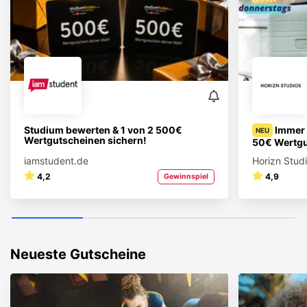
Studium bewerten & 1 von 2 500€
Immer 
NEU
Wertgutscheinen sichern!
50€ Wertgu
iamstudent.de
Horizn Stud
4,2
4,9
Gewinnspiel
Neueste Gutscheine