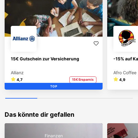
15€ Gutschein zur Versicherung
-15% auf Ka
Allianz
Afro Coffee
4,7
4,9
15€ Ersparnis
TOP
Das könnte dir gefallen
Finanzen