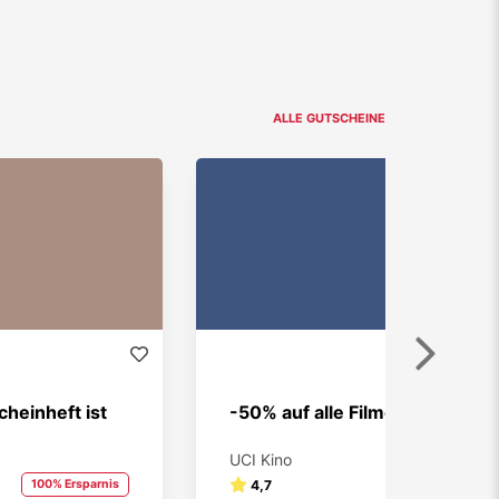
ALLE GUTSCHEINE
Weiter
heinheft ist
-50% auf alle Filme
UCI Kino
100% Ersparnis
4,7
50% Ersparnis