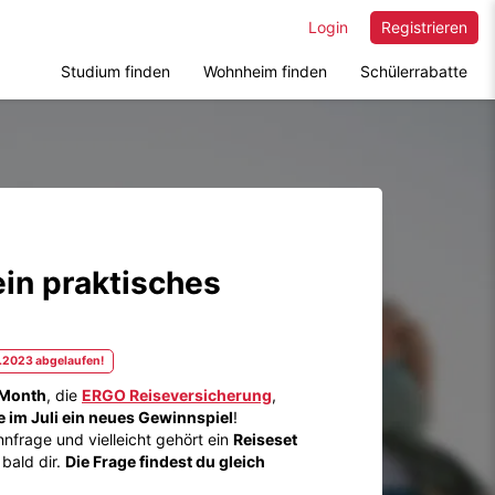
Login
Registrieren
Studium finden
Wohnheim finden
Schülerrabatte
in praktisches
7.2023 abgelaufen!
 Month
, die
ERGO Reiseversicherung
,
 im Juli ein neues Gewinnspiel
!
nfrage und vielleicht gehört ein
Reiseset
bald dir.
Die Frage findest du gleich