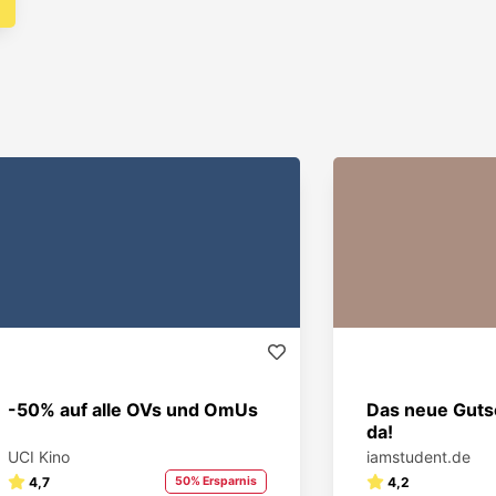
-50% auf alle OVs und OmUs
Das neue Gutsc
da!
UCI Kino
iamstudent.de
4,7
50% Ersparnis
4,2