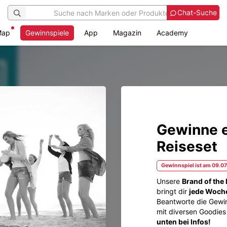
Chat-Suche
Map
Gewinnspiele
App
Magazin
Academy
Gewinne e
Reiseset
Gewinnspiel ist am 09.0
Unsere
Brand of the
bringt dir
jede Woche
Beantworte die Gewin
mit diversen Goodies 
unten bei Infos!