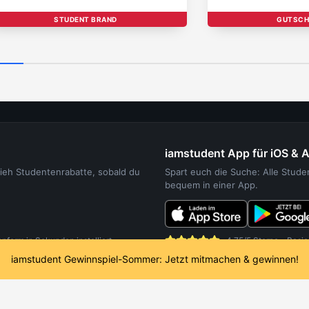
STUDENT BRAND
GUTSCH
iamstudent App für iOS & 
sieh Studentenrabatte, sobald du
Spart euch die Suche: Alle Stud
bequem in einer App.
orm in Sekunden installiert.
4,75/5 Sterne - Basie
iamstudent Gewinnspiel-Sommer: Jetzt mitmachen & gewinnen!
UDENTEN
WEITERE SERVICES