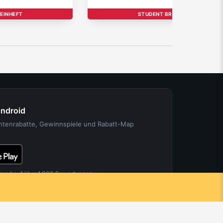
EINHEFT
STUDENT BRAND
Android
entenrabatte, Gewinnspiele und Rabatt-Map
rend auf über 1.000 Bewertungen.
FÜR PARTNER