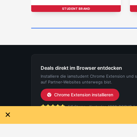
STUDENT BRAND
Deals direkt im Browser entdecken
Installiere die iamstudent Chrome Extension und 
auf Partner-Websites unterwegs bist.
Chrome Extension installieren
5/5 Sterne - Kostenlos, 100% DSGVO-konf
×
IAMSTUDENT
FÜR ST