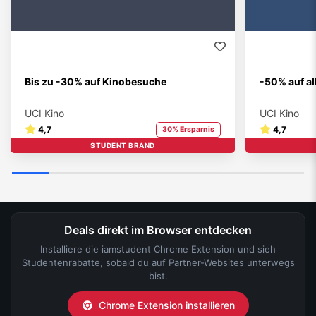
Bis zu -30% auf Kinobesuche
-50% auf a
UCI Kino
UCI Kino
4,7
4,7
30% Ersparnis
STUDENT BRAND
Deals direkt im Browser entdecken
Installiere die iamstudent Chrome Extension und sieh
Studentenrabatte, sobald du auf Partner-Websites unterwegs
bist.
Chrome Extension installieren