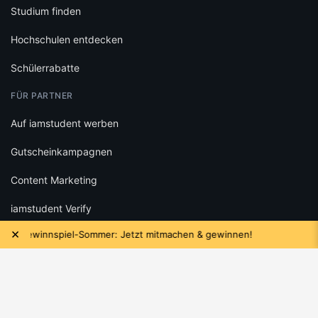
Studium finden
Hochschulen entdecken
Schülerrabatte
FÜR PARTNER
Auf iamstudent werben
Gutscheinkampagnen
Content Marketing
iamstudent Verify
×
 Gewinnspiel-Sommer: Jetzt mitmachen & gewinnen!
Das n
RECHTLICHES
Datenschutz