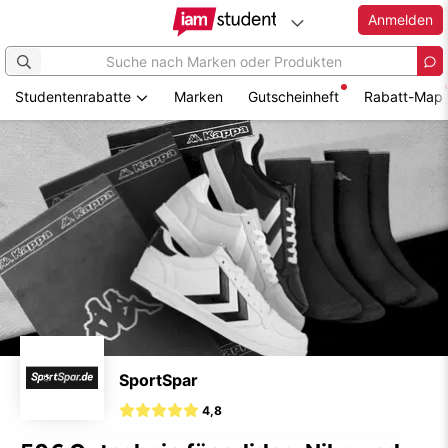
Anmelden
Studentenrabatte
Marken
Gutscheinheft
Rabatt-Map
Zum
Hauptinhalt
springen
SportSpar
4,8