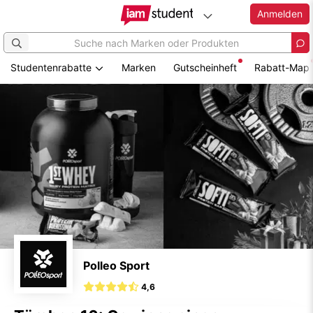
Anmelden
Studentenrabatte
Marken
Gutscheinheft
Rabatt-Map
Zum
Hauptinhalt
springen
Polleo Sport
4,6