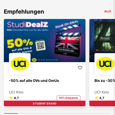
Empfehlungen
ALLE
-50% auf alle OVs und OmUs
Bis zu -30
UCI Kino
UCI Kino
4,7
4,7
50% Ersparnis
STUDENT BRAND