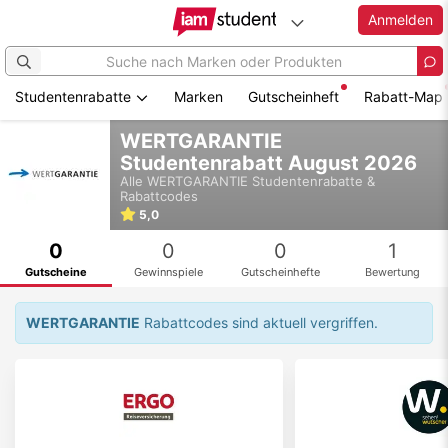
Anmelden
Studentenrabatte
Marken
Gutscheinheft
Rabatt-Map
Zum
WERTGARANTIE
Hauptinhalt
Studentenrabatt August 2026
springen
Alle
WERTGARANTIE
Studentenrabatte &
Rabattcodes
5,0
0
0
0
1
Gutscheine
Gewinnspiele
Gutscheinhefte
Bewertung
WERTGARANTIE
Rabattcodes sind aktuell vergriffen.