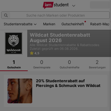
Studentenrabatte
Marken
Gutscheinheft
Rabatt-Map
Zum
Wildcat Studentenrabatt
Hauptinhalt
August 2026
springen
Alle
Wildcat
Studentenrabatte & Rabattcodes
Zuletzt geprüft am 06.08.2026.
4,5
1
0
0
2
Gutschein
Gewinnspiele
Gutscheinhefte
Bewertungen
20% Studentenrabatt auf
Piercings & Schmuck von Wildcat